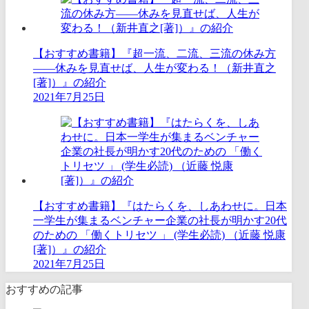
【おすすめ書籍】『超一流、二流、三流の休み方
――休みを見直せば、人生が変わる！（新井直之
[著]）』の紹介
2021年7月25日
【おすすめ書籍】『はたらくを、しあわせに。日本
一学生が集まるベンチャー企業の社長が明かす20代
のための 「働くトリセツ 」 (学生必読) （近藤 悦康
[著]）』の紹介
2021年7月25日
おすすめの記事