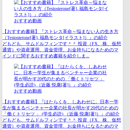
おすすめ動画
【おすすめ書籍】『ストレス革命～悩まない人の生き方
（Testosterone[著], 福島モンタ[イラスト]）』の紹介
どもども、サムドルフィンです＾＾ 投資（FX、株、仮想
通貨）や資産運用、資金管理、お金持ちになるためのマ
インドに関するおすすめ書籍を紹介しま...
おすすめ動画
【おすすめ書籍】『はたらくを、しあわせに。日本一学
生が集まるベンチャー企業の社長が明かす20代のための
「働くトリセツ 」 (学生必読) （近藤 悦康[著]）』の紹介
どもども、サムドルフィンです＾＾ 投資（FX、株、仮想
通貨）や資産運用、資金管理、お金持ちになるためのマ