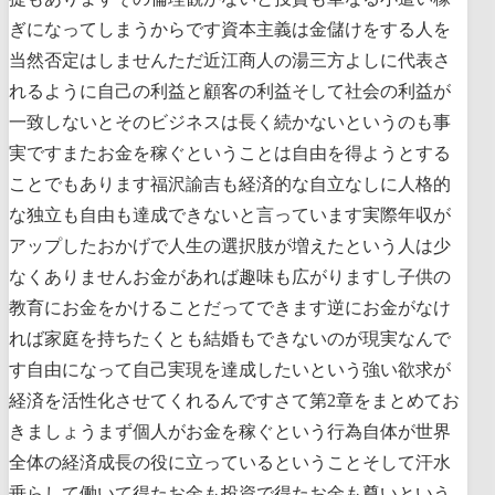
ぎになってしまうからです資本主義は金儲けをする人を
当然否定はしませんただ近江商人の湯三方よしに代表さ
れるように自己の利益と顧客の利益そして社会の利益が
一致しないとそのビジネスは長く続かないというのも事
実ですまたお金を稼ぐということは自由を得ようとする
ことでもあります福沢諭吉も経済的な自立なしに人格的
な独立も自由も達成できないと言っています実際年収が
アップしたおかげで人生の選択肢が増えたという人は少
なくありませんお金があれば趣味も広がりますし子供の
教育にお金をかけることだってできます逆にお金がなけ
れば家庭を持ちたくとも結婚もできないのが現実なんで
す自由になって自己実現を達成したいという強い欲求が
経済を活性化させてくれるんですさて第2章をまとめてお
きましょうまず個人がお金を稼ぐという行為自体が世界
全体の経済成長の役に立っているということそして汗水
垂らして働いて得たお金も投資で得たお金も尊いという