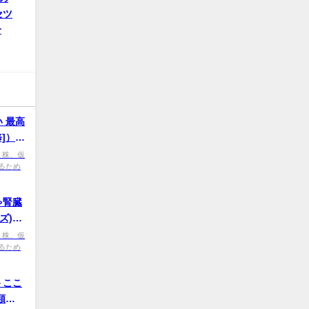
セツ
介
 最高
修]）』
、株、仮
るため
ゃ腎臓
ズ)
の紹介
、株、仮
るため
－ここ
類