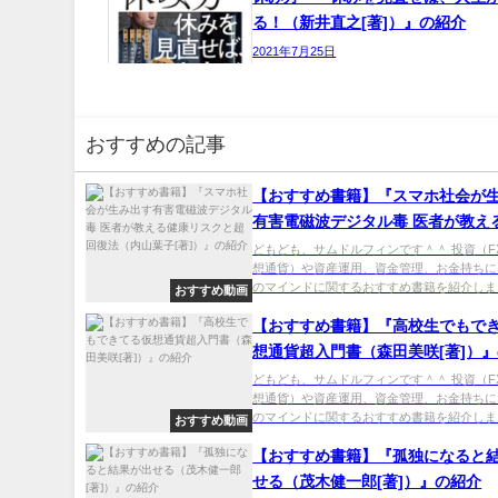
る！（新井直之[著]）』の紹介
2021年7月25日
おすすめの記事
【おすすめ書籍】『スマホ社会が
有害電磁波デジタル毒 医者が教え
スクと超回復法（内山葉子[著]）
どもども、サムドルフィンです＾＾ 投資（F
想通貨）や資産運用、資金管理、お金持ちに
のマインドに関するおすすめ書籍を紹介しま..
おすすめ動画
【おすすめ書籍】『高校生でもで
想通貨超入門書（森田美咲[著]）
どもども、サムドルフィンです＾＾ 投資（F
想通貨）や資産運用、資金管理、お金持ちに
のマインドに関するおすすめ書籍を紹介しま..
おすすめ動画
【おすすめ書籍】『孤独になると
せる（茂木健一郎[著]）』の紹介