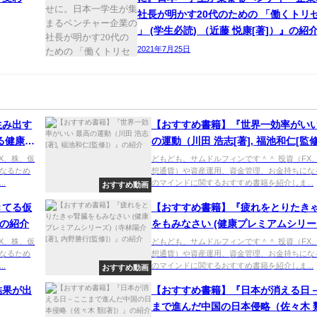
社長が明かす20代のための 「働くトリ
」 (学生必読) （近藤 悦康[著]）』の紹
2021年7月25日
生み出す
【おすすめ書籍】『世界一効率がいい
る健康リ
の運動（川田 浩志[著], 福池和仁[監
』の紹介
の紹介
X、株、仮
どもども、サムドルフィンです＾＾ 投資（FX
なるため
想通貨）や資産運用、資金管理、お金持ちにな
.
のマインドに関するおすすめ書籍を紹介しま...
おすすめ動画
きてる仮
【おすすめ書籍】『疲れをとりたき
』の紹介
をもみなさい (健康プレミアムシリー
（寺林陽介[著], 内野勝行[監修]）』
X、株、仮
どもども、サムドルフィンです＾＾ 投資（FX
なるため
想通貨）や資産運用、資金管理、お金持ちにな
.
のマインドに関するおすすめ書籍を紹介しま...
おすすめ動画
結果が出
【おすすめ書籍】『日本が消える日
まで進んだ中国の日本侵略（佐々木 