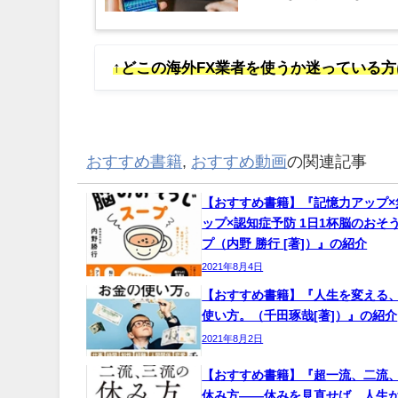
も多いのではないでしょうか。
↑どこの海外FX業者を使うか迷っている
おすすめ書籍
,
おすすめ動画
の関連記事
【おすすめ書籍】『記憶力アップ×
ップ×認知症予防 1日1杯脳のおそ
プ（内野 勝行 [著]）』の紹介
2021年8月4日
【おすすめ書籍】『人生を変える
使い方。（千田琢哉[著]）』の紹介
2021年8月2日
【おすすめ書籍】『超一流、二流
休み方――休みを見直せば、人生