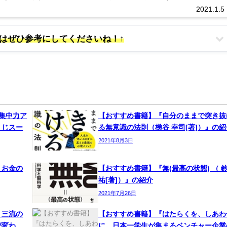
 海外...
2021.1.5
方はぜひ参考にしてくださいね！↑
集中力ア
【おすすめ書籍】『自分のままで突き抜
うじスー
る無意識の法則（梯谷 幸司[著]）』の紹
2021年8月3日
、お金の
【おすすめ書籍】『無(最高の状態) （ 
祐[著]）』の紹介
2021年7月26日
、三流の
【おすすめ書籍】『はたらくを、しあわ
が変わ
に。日本一学生が集まるベンチャー企業