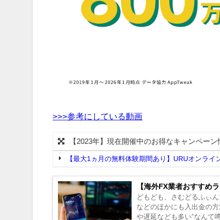
>>>参考にしている動画
【2023年】現在開催中のお得なキャンペーン
【最大1ヵ月の無料体験期間あり】URUオンライ
【海外FX業者おすすめラ
どもども、さむどるふぃん
などのほかにも入出金の方
や遅延なども多い”なんて