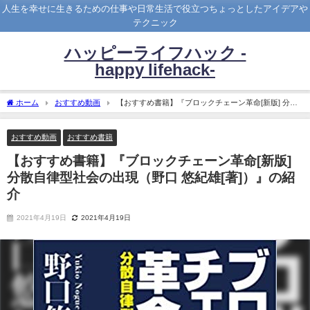
人生を幸せに生きるための仕事や日常生活で役立つちょっとしたアイデアや
テクニック
ハッピーライフハック -
happy lifehack-
ホーム
おすすめ動画
【おすすめ書籍】『ブロックチェーン革命[新版] 分散
自律型社会の出現（野口 悠紀雄[著]）』の紹介
おすすめ動画
おすすめ書籍
【おすすめ書籍】『ブロックチェーン革命[新版]
分散自律型社会の出現（野口 悠紀雄[著]）』の紹
介
2021年4月19日
2021年4月19日