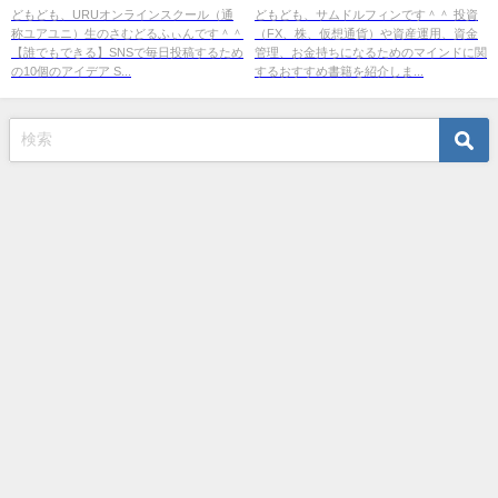
10個のアイデア」【おすすめ動
日1杯脳のおそうじスープ（内野
どもども、URUオンラインスクール（通
どもども、サムドルフィンです＾＾ 投資
称ユアユニ）生のさむどるふぃんです＾＾
（FX、株、仮想通貨）や資産運用、資金
画】
勝行 [著]）』の紹介
【誰でもできる】SNSで毎日投稿するため
管理、お金持ちになるためのマインドに関
の10個のアイデア S...
するおすすめ書籍を紹介しま...