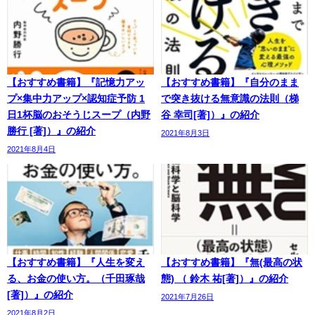
【おすすめ書籍】『記憶力アッ
【おすすめ書籍】『自分のまま
プ×集中力アップ×認知症予防 1
で突き抜ける無意識の法則（梯
日1杯脳のおそうじスープ（内野
谷 幸司[著]）』の紹介
勝行 [著]）』の紹介
2021年8月3日
2021年8月4日
【おすすめ書籍】『人生を変え
【おすすめ書籍】『無(最高の状
る、お金の使い方。（千田琢哉
態) （ 鈴木 祐[著]）』の紹介
[著]）』の紹介
2021年7月26日
2021年8月2日