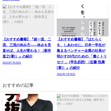
【おすすめ書籍】『超一流、二
【おすすめ書籍】『はたらく
流、三流の休み方――休みを見
を、しあわせに。日本一学生が
直せば、人生が変わる！（新井
集まるベンチャー企業の社長が
直之[著]）』の紹介
明かす20代のための 「働くトリ
セツ 」 (学生必読) （近藤 悦康
2021年7月25日
[著]）』の紹介
2021年7月25日
おすすめの記事