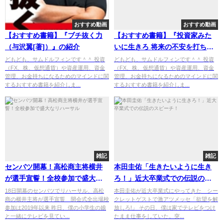
おすすめ動画
おすすめ動画
【おすすめ書籍】『ブチ抜く力
【おすすめ書籍】『投資家みた
（与沢翼[著]）』の紹介
いに生きろ 将来の不安を打ち破
る人生戦略（藤野 英人[著]）』
どもども、サムドルフィンです＾＾ 投資
どもども、サムドルフィンです＾＾ 投資
（FX、株、仮想通貨）や資産運用、資金
（FX、株、仮想通貨）や資産運用、資金
の紹介
管理、お金持ちになるためのマインドに関
管理、お金持ちになるためのマインドに関
するおすすめ書籍を紹介しま...
するおすすめ書籍を紹介しま...
雑記
雑記
センバツ開幕！高松商主将横井
本田圭佑「生きたいように生き
が選手宣誓！全校参加で盛大な
ろ！」近大卒業式での伝説のス
リハーサル
ピーチ！
18日開幕のセンバツでリハーサル、高松
本田圭佑が近大卒業式にやってきた シー
商の横井主将が選手宣誓 開会式全出場校
クレットゲストで激アツメッセ「欲望を解
参加は2019年以来 昨日、僕の小学生の娘
放しろ!」 その日、僕は家でテレビをつけ
と一緒にテレビを見てい...
たまま仕事をしていた。突...