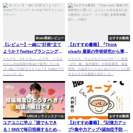
Brain商材レビュー
おすすめ動画
【レビュー】一緒に"計画"立て
【おすすめ書籍】『Think
ようか？Twitterプランニング～
clearly 最新の学術研究から導い
0→10までのアクションプラン〜
た、よりよい人生を送るための
どもども、さむどるふぃんです。 くろさ
どもども、サムドルフィンです＾＾ 投資
わさん＠企画屋がBrainで販売している
（FX、株、仮想通貨）や資産運用、資金
思考法（ロルフ・ドベリ[著], 安
【一緒に"計画"立てようか？】Twitterプラ
管理、お金持ちになるためのマインドに関
原実津[翻訳]）』の紹介
ンニング～0...
するおすすめ書籍を紹介しま...
URUオンラインスクール
おすすめ動画
ユアユニに学ぶ「誰でもでき
【おすすめ書籍】『記憶力アッ
る！SNSで毎日投稿するための
プ×集中力アップ×認知症予防 1