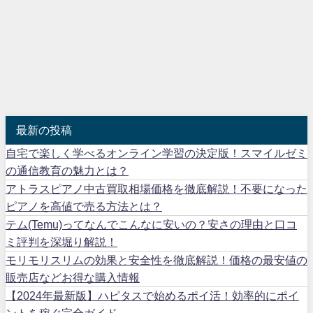
最新の投稿
自宅で楽しく学べるオンライン学習の決定版！スマイルゼミ
の通信教育の魅力とは？
アトラスピアノ中古買取相場価格を徹底解説！不要になった
ピアノを高値で売る方法とは？
テム(Temu)ってなんでこんなに安いの？安さの理由と口コ
ミ評判を深堀り解説！
モリモリスリムの効果と安全性を徹底解説！価格の最安値の
販売店などお得な購入情報
【2024年最新版】ハピタスで始めるポイ活！効率的にポイ
ントを稼ぐ完全ガイド