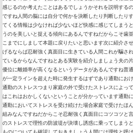
感じるのか考えたことはあるでしょうかそれを説明する
ですね人間の脳には自分で何かを決断したり判断したり
てくる情報は少なければ少ないほど快感に感じてしまう
うのを美しいと捉える傾向にあるんですねだからこそ歯
こまでにしまして本題に戻りたいと思います次に紹介さ
げるならば忍耐強く真面目に生きている人間これが騙され
ているからなんですねとある実験を紹介しましょう夫の片
優位に離婚率が高くなるというデータがあるんですね普
が一定ラインを超えた時に発生するはずであり通勤にお
通勤のストレスつまり家庭の外で受けたストレスによっ
はこれはおかしくないということが分かっています通勤
通勤においてストレスを受け続けた場合家庭で受けたほ
組みなんですねだからこそ忍耐強く真面目にコツコツと
のストレスで理性の防波堤が決壊し誘惑に乗ってしまう
ものについても確認しておきましょう人間には理性と呼