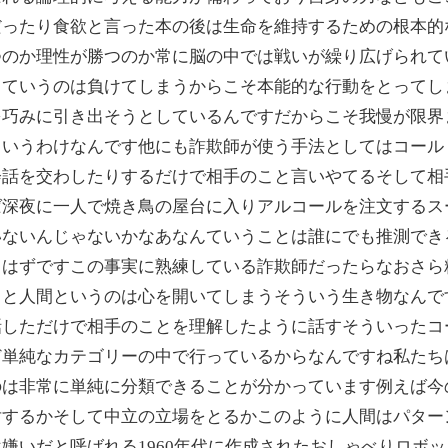
だったり食欲と言った本の後は生命を維持するための根本的
つのか理性が勝つのか常に脳の中では戦いが繰り広げられて
っていうのは負けてしまうからこそ本能的な行動をとってし
を巧みに引き出そうとしているんですだからこそ我慢が限界
というわけなんです他にも詐欺師が使う手法としてはコール
会話を交わしたりするだけで相手のこと言いやてるそして相
ば深夜に一人で焼き鳥の屋台に入りアルコールを注文するス
いないんじゃないかなあなんていうことは誰にでも推測でき
るはずですこの事実に熟練している詐欺師だったらなおさら
うと人間というのは心を開いてしまうそういう生き物なんで
話しただけで相手のことを理解したように話すそういったコ
ど単純なカテゴリーの中で行っているからなんですね私たち
のは非常に単純に分類できることが分かっています例えば今
対するかそして中立の立場をとるかこのように人間はパター
嫌いだと呼ばれる1960年代に作成されたおしゃべりロボ