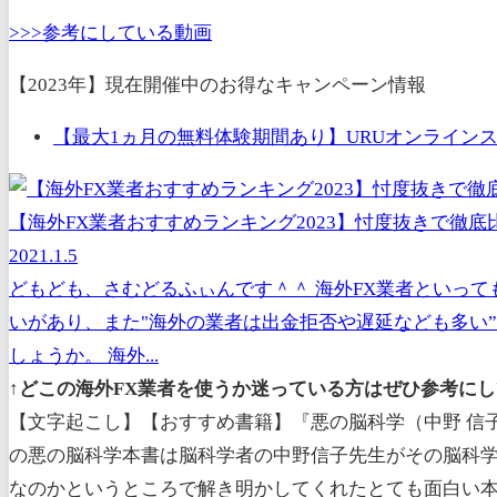
>>>参考にしている動画
【2023年】現在開催中のお得なキャンペーン情報
【最大1ヵ月の無料体験期間あり】URUオンラインス
【海外FX業者おすすめランキング2023】忖度抜きで徹底
2021.1.5
どもども、さむどるふぃんです＾＾ 海外FX業者といっ
いがあり、また"海外の業者は出金拒否や遅延なども多い
しょうか。 海外...
↑どこの海外FX業者を使うか迷っている方はぜひ参考にし
【文字起こし】【おすすめ書籍】『悪の脳科学（中野 信
の悪の脳科学本書は脳科学者の中野信子先生がその脳科
なのかというところで解き明かしてくれたとても面白い