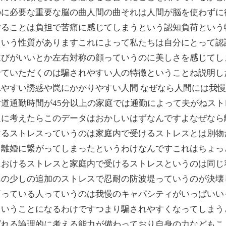
のに必要な重要な脳の曲人間の曲それは人間が脳を使わずに
することは負担で苦痛に感じてしまうという認知負荷という
という性質がありますこれによって私たちは自分にとって認
並びがいいとか左右対称の顔っていうのに美しさを感じてし
せていただくのは騙されやすい人の特徴ということね説明し
やすい誘惑や罠にかかりやすい人間 なぜなら人間には我
道通勤時間が45分以上の家庭では通勤によって夫がねス
通に考えたらこのデータはおかしいはずなんですよなぜなら
けるストレスっていうのは家庭内で受けるストレスとは別物
て離婚に繋がってしまったというわけなんですこれはちょっ
におけるストレスと家庭内で受けるストレスというのは同じ
んの少しの追加のストレスで忍耐の防波堤っていうのが決壊
言っている人っていうのは我慢のキャパシティがいっぱいい
ということになるわけですつまり騙されやすくなってしまう
ばれる論理的に考える能力が備わっており自身の力などもこ