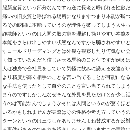
脳新皮質という部分なんですね逆に長老と呼ばれる性欲
痛いの旧皮質と呼ばれる場所になりますつまり本能が勝
るその瞬間に本能っていうのが理性を破ってしまう人生
詐欺師というのは人間の脳の癖を理解し操りやすい本能
本能をさらけ出しやすい状態なんですから騙されやすい
すコールドリーディングとは外観を観察したり何気ない
く知っているんだと信じさせる馬術のこと何ですが例え
人は独身で会社員をしていて気軽に飲みに誘える友達が
より精度が高く相手のことを言い当てることが可能にな
な手法を使ったとして自分のことを言い当てられてしま
まうのですしかしねなぜそんな外見を見ただけとか少し
うのは可能なんでしょうかそれは人間というのが驚くほ
いるかもしれませんが実際はその性格や考え方っていう
ターンというのは三つしかありませんよね賛成するか反
る事件があるのでそれを紹介したいと思いますこの実験は