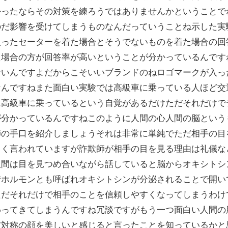
かったならその対策を練ろうではありませんかということで
のだ影響を受けてしまうものなんだっていうことね示した実
入ったセーターを着た場合とそうでないものを着た場合の回
た場合の方が回答率が高いということが分かっているんです
ないんですよだからこそいいブランドのねロゴマークが入っ
なんですねまた面白い実験では高級車に乗っている人ほど交
に高級車に乗っているという自覚があるだけただそれだけで
が分かっているんですねこのように人間の心人間の脳という
師の手口を紹介しましょうそれは非常に単純でただ相手の目
よく言われていますが詐欺師が相手の目を見る理由は礼儀な
人間は目を見つめ合いながら話していると脳からオキシトシ
情ホルモンとも呼ばれオキシトシンが分泌されることで開い
ただそれだけで相手のことを信頼しやすくなってしまうわけ
わってきてしまうんですね冗談ですがもう一つ面白い人間の
右対称の顔を美しいと感じると言ったことを知っているかと