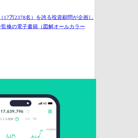
17万2378名）を誇る投資顧問が企画し
ー監修の電子書籍（図解オールカラー