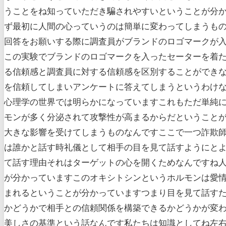
うことをね知っていただき騙されやすいということが分
ず最初に人間の心っていうのは簡単に変わってしまうも
回答をお願いする際に調査員がブランドのロゴマークが
この実験でブランドのロゴマークを入ったセーターを着
る信頼感と調査員に対する信頼感を区別することができ
を信頼してしまいアンケートに答えてしまうというわけ
心理学の世界では明らかになっていますこれもただ単純
モンが多く分泌されて攻撃性が高まるからだということ
大きな影響を受けてしまうものなんですここで一つ詐欺
は誰かと話す時礼儀として相手の目を見て話すようにと
て話す理由それはターゲットの心を開くためなんですね
が分かっていますこのオキシトシンというホルモンは愛
まれるということが分かっていますつまり目を見て話す
かどうかで相手との信頼関係を構築できるかどうかが変
美しさの基準という話なんです私たちは知識としてね左