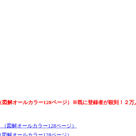
（図解オールカラー128ページ）※既に登録者が殺到！２
図解オールカラー128ページ）