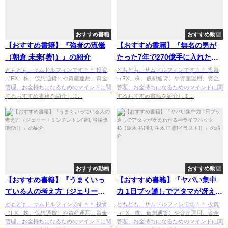
おすすめ書籍
おすすめ動画
【おすすめ書籍】『強者の流儀
【おすすめ書籍】『無名の男が
（朝倉 未来[著]）』の紹介
たった7年で270億手に入れた物
語（竹之内 教博[著]）』の紹介
どもども、サムドルフィンです＾＾ 投資
どもども、サムドルフィンです＾＾ 投資
（FX、株、仮想通貨）や資産運用、資金
（FX、株、仮想通貨）や資産運用、資金
管理、お金持ちになるためのマインドに関
管理、お金持ちになるためのマインドに関
するおすすめ書籍を紹介しま...
するおすすめ書籍を紹介しま...
おすすめ動画
おすすめ動画
【おすすめ書籍】『うまくいっ
【おすすめ書籍】『ヤバい集中
ている人の考え方（ジェリー・
力 1日ブッ通しでアタマが冴えわ
ミンチントン[著], 弓場隆[翻
たる神ライフハック45（鈴木 祐
どもども、サムドルフィンです＾＾ 投資
どもども、サムドルフィンです＾＾ 投資
（FX、株、仮想通貨）や資産運用、資金
（FX、株、仮想通貨）や資産運用、資金
訳]）』の紹介
[著], 牛木 匡憲[イラスト]）』の
管理、お金持ちになるためのマインドに関
管理、お金持ちになるためのマインドに関
紹介