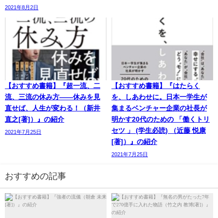
2021年8月2日
【おすすめ書籍】『超一流、二
【おすすめ書籍】『はたらく
流、三流の休み方――休みを見
を、しあわせに。日本一学生が
直せば、人生が変わる！（新井
集まるベンチャー企業の社長が
直之[著]）』の紹介
明かす20代のための 「働くトリ
セツ 」 (学生必読) （近藤 悦康
2021年7月25日
[著]）』の紹介
2021年7月25日
おすすめの記事