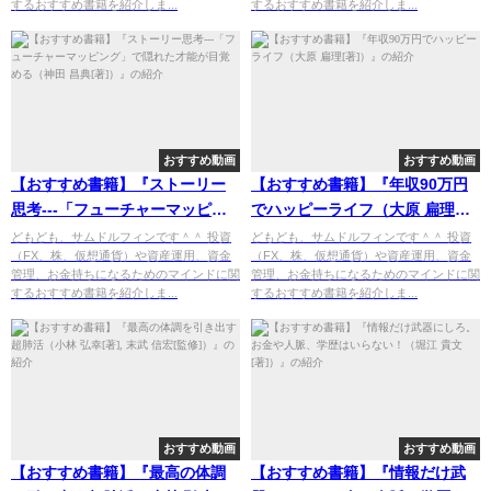
するおすすめ書籍を紹介しま...
するおすすめ書籍を紹介しま...
おすすめ動画
おすすめ動画
【おすすめ書籍】『ストーリー
【おすすめ書籍】『年収90万円
思考---「フューチャーマッピン
でハッピーライフ（大原 扁理
グ」で隠れた才能が目覚める
[著]）』の紹介
どもども、サムドルフィンです＾＾ 投資
どもども、サムドルフィンです＾＾ 投資
（FX、株、仮想通貨）や資産運用、資金
（FX、株、仮想通貨）や資産運用、資金
（神田 昌典[著]）』の紹介
管理、お金持ちになるためのマインドに関
管理、お金持ちになるためのマインドに関
するおすすめ書籍を紹介しま...
するおすすめ書籍を紹介しま...
おすすめ動画
おすすめ動画
【おすすめ書籍】『最高の体調
【おすすめ書籍】『情報だけ武