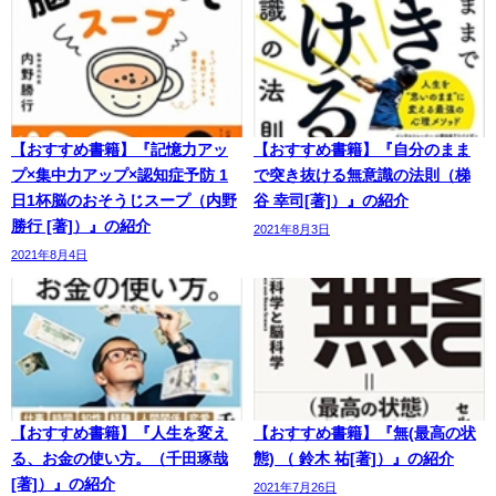
【おすすめ書籍】『記憶力アッ
【おすすめ書籍】『自分のまま
プ×集中力アップ×認知症予防 1
で突き抜ける無意識の法則（梯
日1杯脳のおそうじスープ（内野
谷 幸司[著]）』の紹介
勝行 [著]）』の紹介
2021年8月3日
2021年8月4日
【おすすめ書籍】『人生を変え
【おすすめ書籍】『無(最高の状
る、お金の使い方。（千田琢哉
態) （ 鈴木 祐[著]）』の紹介
[著]）』の紹介
2021年7月26日