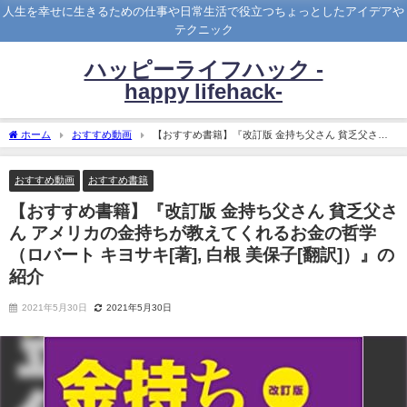
人生を幸せに生きるための仕事や日常生活で役立つちょっとしたアイデアや
テクニック
ハッピーライフハック -
happy lifehack-
ホーム
おすすめ動画
【おすすめ書籍】『改訂版 金持ち父さん 貧乏父さん
アメリカの金持ちが教えてくれるお金の哲学（ロバート キヨサキ[著], 白根 美保子[翻
訳]）』の紹介
おすすめ動画
おすすめ書籍
【おすすめ書籍】『改訂版 金持ち父さん 貧乏父さ
ん アメリカの金持ちが教えてくれるお金の哲学
（ロバート キヨサキ[著], 白根 美保子[翻訳]）』の
紹介
2021年5月30日
2021年5月30日