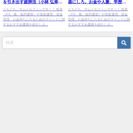
を引き出す超肺活（小林 弘幸
器にしろ。お金や人脈、学歴は
[著], 末武 信宏[監修]）』の紹介
いらない！（堀江 貴文 [著]）』
どもども、サムドルフィンです＾＾ 投資
どもども、サムドルフィンです＾＾ 投資
（FX、株、仮想通貨）や資産運用、資金
（FX、株、仮想通貨）や資産運用、資金
の紹介
管理、お金持ちになるためのマインドに関
管理、お金持ちになるためのマインドに関
するおすすめ書籍を紹介しま...
するおすすめ書籍を紹介しま...