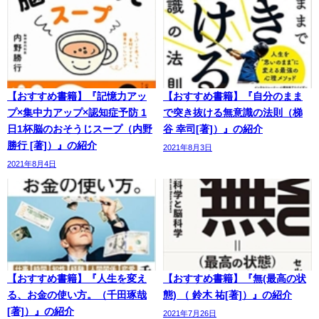
【おすすめ書籍】『記憶力アッ
【おすすめ書籍】『自分のまま
プ×集中力アップ×認知症予防 1
で突き抜ける無意識の法則（梯
日1杯脳のおそうじスープ（内野
谷 幸司[著]）』の紹介
勝行 [著]）』の紹介
2021年8月3日
2021年8月4日
【おすすめ書籍】『人生を変え
【おすすめ書籍】『無(最高の状
る、お金の使い方。（千田琢哉
態) （ 鈴木 祐[著]）』の紹介
[著]）』の紹介
2021年7月26日