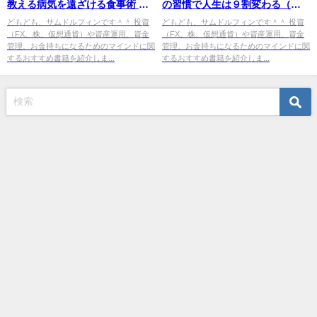
教える病気を遠ざける食事術 炭
の習慣で人生は９割変わる（市
水化物は冷まして食べなさい。
川清太郎[著]）』の紹介
どもども、サムドルフィンです＾＾ 投資
どもども、サムドルフィンです＾＾ 投資
（FX、株、仮想通貨）や資産運用、資金
（FX、株、仮想通貨）や資産運用、資金
（笠岡 誠一[著]）』の紹介
管理、お金持ちになるためのマインドに関
管理、お金持ちになるためのマインドに関
するおすすめ書籍を紹介しま...
するおすすめ書籍を紹介しま...