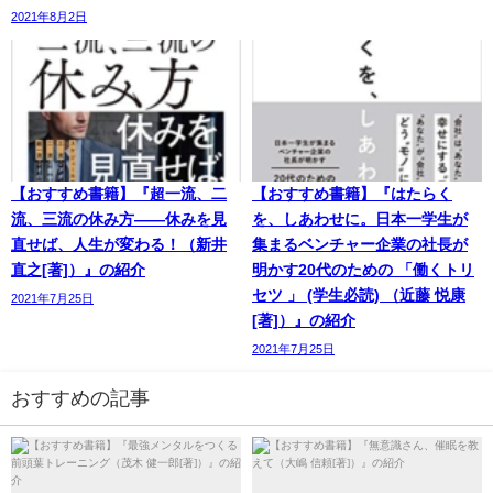
2021年8月2日
【おすすめ書籍】『超一流、二
【おすすめ書籍】『はたらく
流、三流の休み方――休みを見
を、しあわせに。日本一学生が
直せば、人生が変わる！（新井
集まるベンチャー企業の社長が
直之[著]）』の紹介
明かす20代のための 「働くトリ
セツ 」 (学生必読) （近藤 悦康
2021年7月25日
[著]）』の紹介
2021年7月25日
おすすめの記事