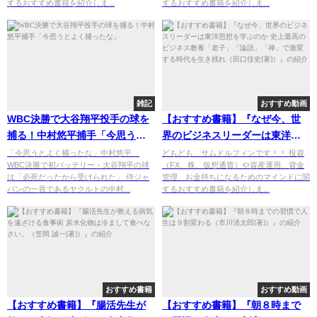
するおすすめ書籍を紹介しま...
するおすすめ書籍を紹介しま...
雑記
おすすめ動画
WBC決勝で大谷翔平投手の球を
【おすすめ書籍】『なぜ今、世
捕る！中村悠平捕手「今思うと
界のビジネスリーダーは東洋思
よく捕ったな」
想を学ぶのか 史上最高のビジネ
「今思うとよく捕ったな」中村悠平
どもども、サムドルフィンです＾＾ 投資
WBC決勝で初バッテリー・大谷翔平の球
（FX、株、仮想通貨）や資産運用、資金
ス教養「老子」「論語」「禅」
は「必死だったから受けられた」 侍ジャ
管理、お金持ちになるためのマインドに関
で激変する時代を生き残れ（田
パンの一員であるヤクルトの中村...
するおすすめ書籍を紹介しま...
口佳史[著]）』の紹介
おすすめ書籍
おすすめ動画
【おすすめ書籍】『腸活先生が
【おすすめ書籍】『朝８時まで