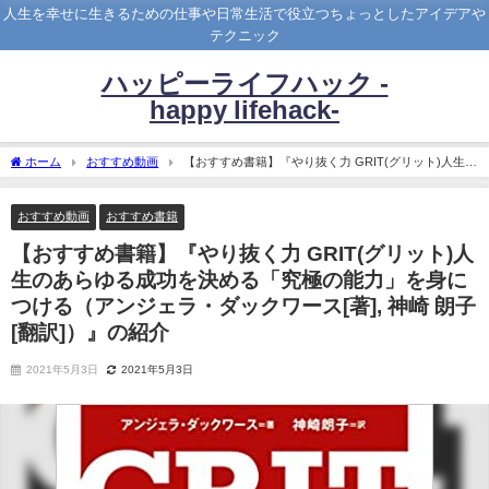
人生を幸せに生きるための仕事や日常生活で役立つちょっとしたアイデアや
テクニック
ハッピーライフハック -
happy lifehack-
ホーム
おすすめ動画
【おすすめ書籍】『やり抜く力 GRIT(グリット)人生の
あらゆる成功を決める「究極の能力」を身につける（アンジェラ・ダックワース[著],
神崎 朗子[翻訳]）』の紹介
おすすめ動画
おすすめ書籍
【おすすめ書籍】『やり抜く力 GRIT(グリット)人
生のあらゆる成功を決める「究極の能力」を身に
つける（アンジェラ・ダックワース[著], 神崎 朗子
[翻訳]）』の紹介
2021年5月3日
2021年5月3日