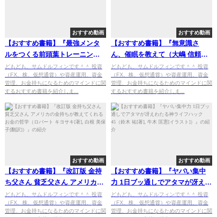
おすすめ動画
おすすめ動画
【おすすめ書籍】『最強メンタ
【おすすめ書籍】『無意識さ
ルをつくる前頭葉トレーニング
ん、催眠を教えて（大嶋 信頼
（茂木 健一郎[著]）』の紹介
[著]）』の紹介
どもども、サムドルフィンです＾＾ 投資
どもども、サムドルフィンです＾＾ 投資
（FX、株、仮想通貨）や資産運用、資金
（FX、株、仮想通貨）や資産運用、資金
管理、お金持ちになるためのマインドに関
管理、お金持ちになるためのマインドに関
するおすすめ書籍を紹介しま...
するおすすめ書籍を紹介しま...
おすすめ動画
おすすめ動画
【おすすめ書籍】『改訂版 金持
【おすすめ書籍】『ヤバい集中
ち父さん 貧乏父さん アメリカの
力 1日ブッ通しでアタマが冴えわ
金持ちが教えてくれるお金の哲
たる神ライフハック45（鈴木 祐
どもども、サムドルフィンです＾＾ 投資
どもども、サムドルフィンです＾＾ 投資
（FX、株、仮想通貨）や資産運用、資金
（FX、株、仮想通貨）や資産運用、資金
学（ロバート キヨサキ[著], 白根
[著], 牛木 匡憲[イラスト]）』の
管理、お金持ちになるためのマインドに関
管理、お金持ちになるためのマインドに関
美保子[翻訳]）』の紹介
紹介