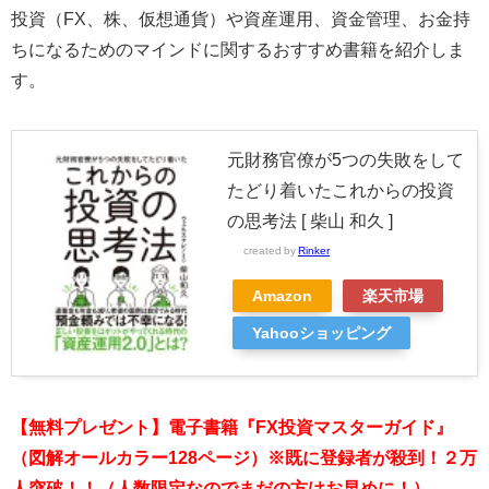
投資（FX、株、仮想通貨）や資産運用、資金管理、お金持
ちになるためのマインドに関するおすすめ書籍を紹介しま
す。
元財務官僚が5つの失敗をして
たどり着いたこれからの投資
の思考法 [ 柴山 和久 ]
created by
Rinker
Amazon
楽天市場
Yahooショッピング
【無料プレゼント】電子書籍『FX投資マスターガイド』
（図解オールカラー128ページ）※既に登録者が殺到！２万
人突破！！（人数限定なのでまだの方はお早めに！）