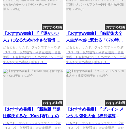
おすすめ動画
おすすめ動画
【おすすめ書籍】『「運がいい
【おすすめ書籍】『時間術大全
人」になるための小さな習慣 世
人生が本当に変わる「87の時間
界の成功者が実践するたった1分
ワザ」（ジェイク・ナップ[著],
どもども、サムドルフィンです＾＾ 投資
どもども、サムドルフィンです＾＾ 投資
（FX、株、仮想通貨）や資産運用、資金
（FX、株、仮想通貨）や資産運用、資金
のルール（サチン・チョードリ
ジョン・ゼラツキー[著], 櫻井 祐
管理、お金持ちになるためのマインドに関
管理、お金持ちになるためのマインドに関
ー[著]）』の紹介
子[翻訳]）』の紹介
するおすすめ書籍を紹介しま...
するおすすめ書籍を紹介しま...
おすすめ動画
おすすめ動画
【おすすめ書籍】『新装版 問題
【おすすめ書籍】『ブレイン メ
は解決するな（Kan.[著]）』の紹
ンタル 強化大全（樺沢紫苑
介
[著]）』の紹介
どもども、サムドルフィンです＾＾ 投資
どもども、サムドルフィンです＾＾ 投資
（FX、株、仮想通貨）や資産運用、資金
（FX、株、仮想通貨）や資産運用、資金