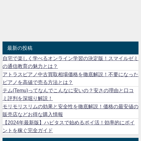
最新の投稿
自宅で楽しく学べるオンライン学習の決定版！スマイルゼミ
の通信教育の魅力とは？
アトラスピアノ中古買取相場価格を徹底解説！不要になった
ピアノを高値で売る方法とは？
テム(Temu)ってなんでこんなに安いの？安さの理由と口コ
ミ評判を深堀り解説！
モリモリスリムの効果と安全性を徹底解説！価格の最安値の
販売店などお得な購入情報
【2024年最新版】ハピタスで始めるポイ活！効率的にポイ
ントを稼ぐ完全ガイド