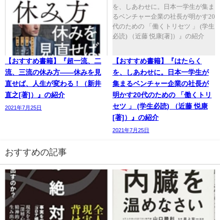
【おすすめ書籍】『超一流、二
【おすすめ書籍】『はたらく
流、三流の休み方――休みを見
を、しあわせに。日本一学生が
直せば、人生が変わる！（新井
集まるベンチャー企業の社長が
直之[著]）』の紹介
明かす20代のための 「働くトリ
セツ 」 (学生必読) （近藤 悦康
2021年7月25日
[著]）』の紹介
2021年7月25日
おすすめの記事