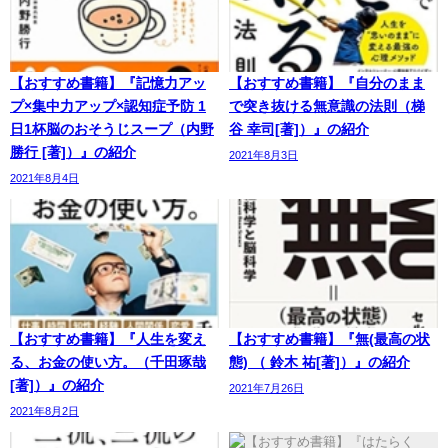
【おすすめ書籍】『記憶力アッ
【おすすめ書籍】『自分のまま
プ×集中力アップ×認知症予防 1
で突き抜ける無意識の法則（梯
日1杯脳のおそうじスープ（内野
谷 幸司[著]）』の紹介
勝行 [著]）』の紹介
2021年8月3日
2021年8月4日
【おすすめ書籍】『人生を変え
【おすすめ書籍】『無(最高の状
る、お金の使い方。（千田琢哉
態) （ 鈴木 祐[著]）』の紹介
[著]）』の紹介
2021年7月26日
2021年8月2日