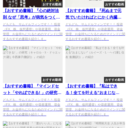
おすすめ動画
おすすめ動画
【おすすめ書籍】『心の絶対法
【おすすめ書籍】『死ぬまで元
則 なぜ「思考」が病気をつくり
気でいたければとにかく内臓を
出すのか？（内海聡[著]）』の紹
温めなさい（山口勝利[著], 井上
どもども、サムドルフィンです＾＾ 投資
どもども、サムドルフィンです＾＾ 投資
（FX、株、仮想通貨）や資産運用、資金
（FX、株、仮想通貨）や資産運用、資金
介
宏一[監修]）』の紹介
管理、お金持ちになるためのマインドに関
管理、お金持ちになるためのマインドに関
するおすすめ書籍を紹介しま...
するおすすめ書籍を紹介しま...
おすすめ動画
おすすめ動画
【おすすめ書籍】『マインドセ
【おすすめ書籍】『私はでき
ット「やればできる! 」の研究
る！全てを叶える”おまじな
（キャロル・S・ドゥエック[著],
い”（ルイーズ・L・ヘイ[著], 住
どもども、サムドルフィンです＾＾ 投資
どもども、サムドルフィンです＾＾ 投資
（FX、株、仮想通貨）や資産運用、資金
（FX、株、仮想通貨）や資産運用、資金
今西康子[翻訳]）』の紹介
友 進[翻訳]）』の紹介
管理、お金持ちになるためのマインドに関
管理、お金持ちになるためのマインドに関
するおすすめ書籍を紹介しま...
するおすすめ書籍を紹介しま...