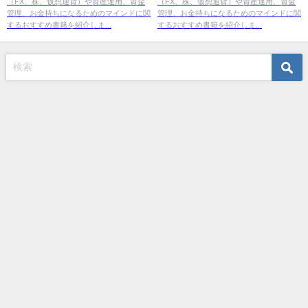
（FX、株、仮想通貨）や資産運用、資金
（FX、株、仮想通貨）や資産運用、資金
友 進[翻訳]）』の紹介
管理、お金持ちになるためのマインドに関
管理、お金持ちになるためのマインドに関
するおすすめ書籍を紹介しま...
するおすすめ書籍を紹介しま...