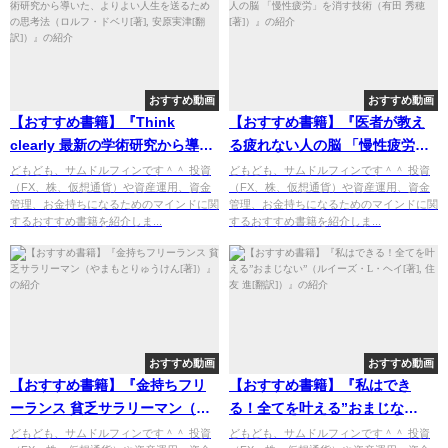
おすすめ動画
おすすめ動画
【おすすめ書籍】『Think
【おすすめ書籍】『医者が教え
clearly 最新の学術研究から導い
る疲れない人の脳 「慢性疲労」
た、よりよい人生を送るための
を消す技術（有田 秀穂[著]）』
どもども、サムドルフィンです＾＾ 投資
どもども、サムドルフィンです＾＾ 投資
（FX、株、仮想通貨）や資産運用、資金
（FX、株、仮想通貨）や資産運用、資金
思考法（ロルフ・ドベリ[著], 安
の紹介
管理、お金持ちになるためのマインドに関
管理、お金持ちになるためのマインドに関
原実津[翻訳]）』の紹介
するおすすめ書籍を紹介しま...
するおすすめ書籍を紹介しま...
おすすめ動画
おすすめ動画
【おすすめ書籍】『金持ちフリ
【おすすめ書籍】『私はでき
ーランス 貧乏サラリーマン（や
る！全てを叶える”おまじな
まもとりゅうけん[著]）』の紹介
い”（ルイーズ・L・ヘイ[著], 住
どもども、サムドルフィンです＾＾ 投資
どもども、サムドルフィンです＾＾ 投資