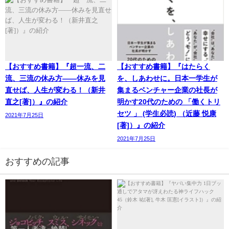
【おすすめ書籍】『超一流、二
【おすすめ書籍】『はたらく
流、三流の休み方――休みを見
を、しあわせに。日本一学生が
直せば、人生が変わる！（新井
集まるベンチャー企業の社長が
直之[著]）』の紹介
明かす20代のための 「働くトリ
セツ 」 (学生必読) （近藤 悦康
2021年7月25日
[著]）』の紹介
2021年7月25日
おすすめの記事