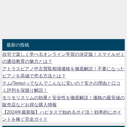
最新の投稿
自宅で楽しく学べるオンライン学習の決定版！スマイルゼミ
の通信教育の魅力とは？
アトラスピアノ中古買取相場価格を徹底解説！不要になった
ピアノを高値で売る方法とは？
テム(Temu)ってなんでこんなに安いの？安さの理由と口コ
ミ評判を深堀り解説！
モリモリスリムの効果と安全性を徹底解説！価格の最安値の
販売店などお得な購入情報
【2024年最新版】ハピタスで始めるポイ活！効率的にポイ
ントを稼ぐ完全ガイド