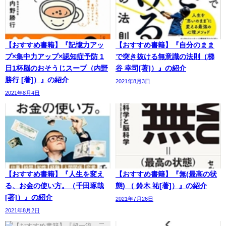
【おすすめ書籍】『記憶力アッ
【おすすめ書籍】『自分のまま
プ×集中力アップ×認知症予防 1
で突き抜ける無意識の法則（梯
日1杯脳のおそうじスープ（内野
谷 幸司[著]）』の紹介
勝行 [著]）』の紹介
2021年8月3日
2021年8月4日
【おすすめ書籍】『人生を変え
【おすすめ書籍】『無(最高の状
る、お金の使い方。（千田琢哉
態) （ 鈴木 祐[著]）』の紹介
[著]）』の紹介
2021年7月26日
2021年8月2日