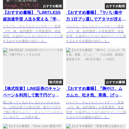
おすすめ動画
おすすめ動画
【おすすめ書籍】『LIMITLESS
【おすすめ書籍】『ヤバい集中
超加速学習 人生を変える「学び
力 1日ブッ通しでアタマが冴えわ
方」の授業（ジム・クウィック
たる神ライフハック45（鈴木 祐
どもども、サムドルフィンです＾＾ 投資
どもども、サムドルフィンです＾＾ 投資
（FX、株、仮想通貨）や資産運用、資金
（FX、株、仮想通貨）や資産運用、資金
[著], 三輪 美矢子[翻訳]）』の紹
[著], 牛木 匡憲[イラスト]）』の
管理、お金持ちになるためのマインドに関
管理、お金持ちになるためのマインドに関
介
紹介
するおすすめ書籍を紹介しま...
するおすすめ書籍を紹介しま...
株式投資
おすすめ書籍
【株式投資】LINE証券のキャン
【おすすめ書籍】『胸やけ、ム
ペーンを利用して数千円ゲット
カムカ、吐き気、胃痛、げっ
する方法
ぷ・・・それ全部、逆流性食道
既に知っている人もいるかもしれません
どもども、サムドルフィンです＾＾ 投資
が、LINE証券では毎月2回「最大7％OFF
（FX、株、仮想通貨）や資産運用、資金
炎です。（関 洋介[著]）』の紹
で株が買えちゃう！」キャンペーンをやっ
管理、お金持ちになるためのマインドに関
介
ているので、この時を狙...
するおすすめ書籍を紹介しま...