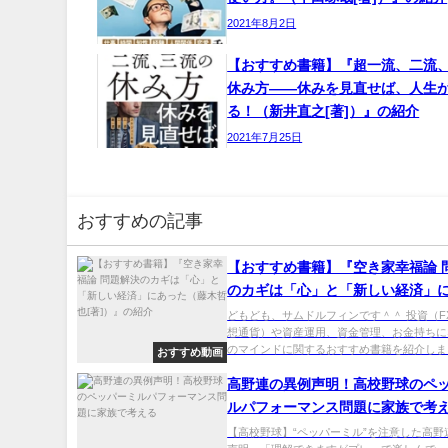
2021年8月2日
【おすすめ書籍】『超一流、二流
休み方――休みを見直せば、人生
る！（新井直之[著]）』の紹介
2021年7月25日
おすすめの記事
【おすすめ書籍】『空き家幸福論 
のカギは「心」と「新しい経済」
（藤木哲也[著]）』の紹介
どもども、サムドルフィンです＾＾ 投資（F
想通貨）や資産運用、資金管理、お金持ちに
のマインドに関するおすすめ書籍を紹介しま..
おすすめ動画
高野連の異例声明！高校野球のペ
ルパフォーマンス問題に家族で考
【高校野球】“ペッパーミル”を注意した高野