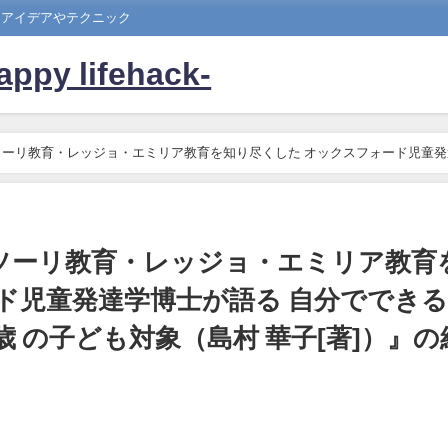
たアイデアやテクニック
 lifehack-
ーリ教育・レッジョ・エミリア教育を知り尽くした オックスフォード児童発
の子ども対象（島村 華子[著]）』の紹介
ソーリ教育・レッジョ・エミリア教育
ド児童発達学博士が語る 自分ででき
2歳 の子ども対象（島村 華子[著]）』の