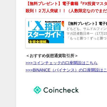
【無料プレゼント】電子書籍『FX投資マス
殺到！２万人突破！！（人数限定なのでまだ
【無料プレゼント】電子
どもども、サムドルフィン
マガ読者数日本一（17万
「もっと勝つ！ずっと勝つ
（図解オールカラー128P...
＜おすすめ仮想通貨取引所＞
>>>コインチェックの口座開設はこちら
>>>BINANCE（バイナンス）の口座開設は