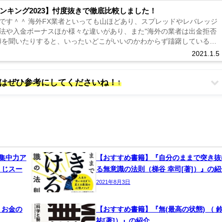
ンキング2023】忖度抜きで徹底比較しました！
です＾＾ 海外FX業者といっても山ほどあり、スプレッドやレバレッジ
法や入金ボーナスほか様々な違いがあり、また"海外の業者は出金拒否
噂を聞いたりすると、いったいどこがいいのかわからず躊躇している人
 海外...
2021.1.5
方はぜひ参考にしてくださいね！↑
集中力ア
【おすすめ書籍】『自分のままで突き抜
うじスー
る無意識の法則（梯谷 幸司[著]）』の紹
2021年8月3日
、お金の
【おすすめ書籍】『無(最高の状態) （ 
祐[著]）』の紹介