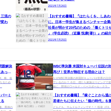
2021年7月26日
、三流の
【おすすめ書籍】『はたらくを、しあわ
が変わ
に。日本一学生が集まるベンチャー企業
社長が明かす20代のための 「働くトリ
」 (学生必読) （近藤 悦康[著]）』の紹
2021年7月25日
問題解決
WBC準決勝 米国対キューバ 伝説の
にあった
再び！世界が熱狂する理由とは？
X、株、仮
なぜWBC準決勝の米国対キューバは世界の注
なるため
ているのか？ 今日、僕たち家族はリビングで
.
緒に、野球のワールド・ベースボール・クラ...
雑記
ッパーミ
【おすすめ書籍】『稼ぐことから逃
える
若者たちに伝えたい「個の時代」を
く方法（株本 祐己[著]）』の紹介
連、異例の
どもども、サムドルフィンです＾＾ 投資（FX