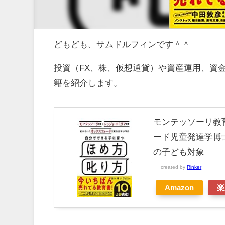
どもども、サムドルフィンです＾＾
投資（FX、株、仮想通貨）や資産運用、資
籍を紹介します。
モンテッソーリ教
ード児童発達学博士
の子ども対象
created by
Rinker
Amazon
楽