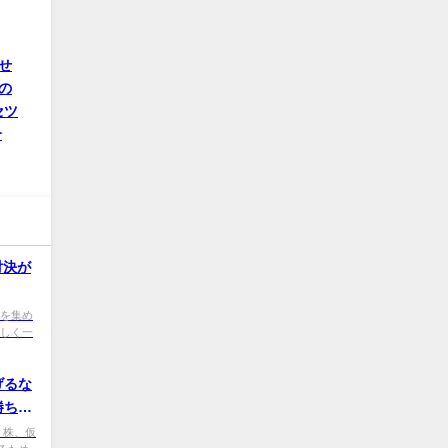
せ
の
セツ
介
対決が
目を集め
楽しく一
げるな
勝ち抜
、株、仮