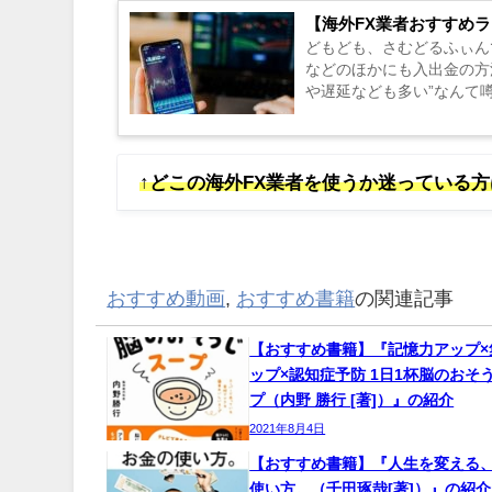
【海外FX業者おすすめラ
どもども、さむどるふぃん
などのほかにも入出金の方
や遅延なども多い”なんて
も多いのではないでしょうか。
↑どこの海外FX業者を使うか迷っている
おすすめ動画
,
おすすめ書籍
の関連記事
【おすすめ書籍】『記憶力アップ×
ップ×認知症予防 1日1杯脳のおそ
プ（内野 勝行 [著]）』の紹介
2021年8月4日
【おすすめ書籍】『人生を変える
使い方。（千田琢哉[著]）』の紹介