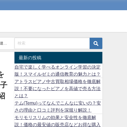
達学
最新の投稿
自宅で楽しく学べるオンライン学習の決定
を
版！スマイルゼミの通信教育の魅力とは？
アトラスピアノ中古買取相場価格を徹底解
る子
説！不要になったピアノを高値で売る方法
紹
とは？
テム(Temu)ってなんでこんなに安いの？安
さの理由と口コミ評判を深堀り解説！
モリモリスリムの効果と安全性を徹底解
説！価格の最安値の販売店などお得な購入