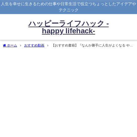
人生を幸せに生きるための仕事や日常生活で役立つちょっとしたアイデアや
テクニック
ハッピーライフハック -
happy lifehack-
ホーム
おすすめ動画
【おすすめ書籍】『なんか勝手に人生がよくなる やめ
ることリスト（本田 晃一[著]）』の紹介