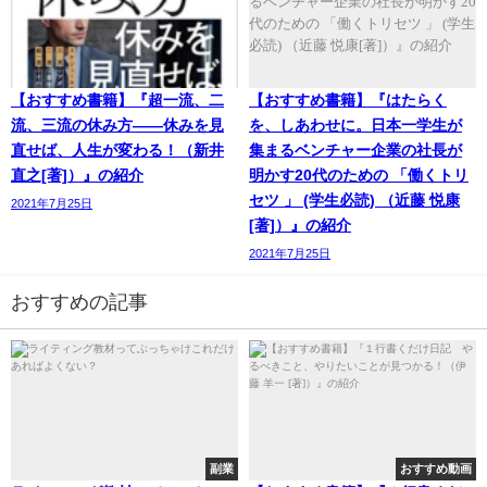
【おすすめ書籍】『超一流、二
【おすすめ書籍】『はたらく
流、三流の休み方――休みを見
を、しあわせに。日本一学生が
直せば、人生が変わる！（新井
集まるベンチャー企業の社長が
直之[著]）』の紹介
明かす20代のための 「働くトリ
セツ 」 (学生必読) （近藤 悦康
2021年7月25日
[著]）』の紹介
2021年7月25日
おすすめの記事
副業
おすすめ動画