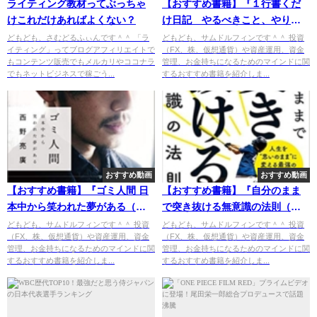
ライティング教材ってぶっちゃ
【おすすめ書籍】『１行書くだ
けこれだけあればよくない？
け日記 やるべきこと、やりた
いことが見つかる！（伊藤 羊一
どもども、さむどるふぃんです＾＾ 「ラ
どもども、サムドルフィンです＾＾ 投資
イティング」ってブログアフィリエイトで
（FX、株、仮想通貨）や資産運用、資金
[著]）』の紹介
もコンテンツ販売でもメルカリやココナラ
管理、お金持ちになるためのマインドに関
でもネットビジネスで稼ごう...
するおすすめ書籍を紹介しま...
おすすめ動画
おすすめ動画
【おすすめ書籍】『ゴミ人間 日
【おすすめ書籍】『自分のまま
本中から笑われた夢がある（西
で突き抜ける無意識の法則（梯
野 亮廣[著]）』の紹介
谷 幸司[著]）』の紹介
どもども、サムドルフィンです＾＾ 投資
どもども、サムドルフィンです＾＾ 投資
（FX、株、仮想通貨）や資産運用、資金
（FX、株、仮想通貨）や資産運用、資金
管理、お金持ちになるためのマインドに関
管理、お金持ちになるためのマインドに関
するおすすめ書籍を紹介しま...
するおすすめ書籍を紹介しま...