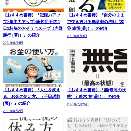
【おすすめ書籍】『記憶力アッ
【おすすめ書籍】『自分のまま
プ×集中力アップ×認知症予防 1
で突き抜ける無意識の法則（梯
日1杯脳のおそうじスープ（内野
谷 幸司[著]）』の紹介
勝行 [著]）』の紹介
2021年8月3日
2021年8月4日
【おすすめ書籍】『人生を変え
【おすすめ書籍】『無(最高の状
る、お金の使い方。（千田琢哉
態) （ 鈴木 祐[著]）』の紹介
[著]）』の紹介
2021年7月26日
2021年8月2日