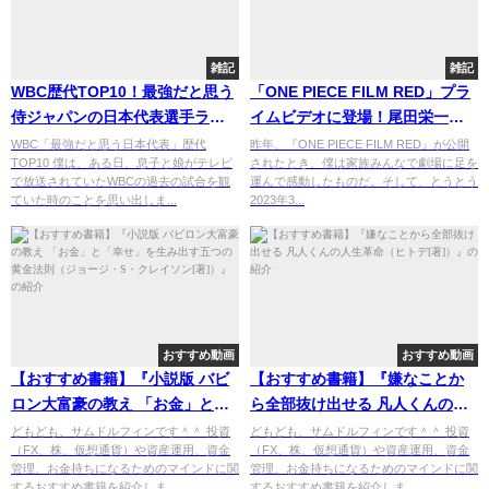
雑記
雑記
WBC歴代TOP10！最強だと思う
「ONE PIECE FILM RED」プラ
侍ジャパンの日本代表選手ラン
イムビデオに登場！尾田栄一郎
キング
総合プロデュースで話題沸騰
WBC「最強だと思う日本代表」歴代
昨年、『ONE PIECE FILM RED』が公開
TOP10 僕は、ある日、息子と娘がテレビ
されたとき、僕は家族みんなで劇場に足を
で放送されていたWBCの過去の試合を観
運んで感動したものだ。そして、とうとう
ていた時のことを思い出しま...
2023年3...
おすすめ動画
おすすめ動画
【おすすめ書籍】『小説版 バビ
【おすすめ書籍】『嫌なことか
ロン大富豪の教え 「お金」と
ら全部抜け出せる 凡人くんの人
「幸せ」を生み出す五つの黄金
生革命（ヒトデ[著]）』の紹介
どもども、サムドルフィンです＾＾ 投資
どもども、サムドルフィンです＾＾ 投資
（FX、株、仮想通貨）や資産運用、資金
（FX、株、仮想通貨）や資産運用、資金
法則（ジョージ・S・クレイソン
管理、お金持ちになるためのマインドに関
管理、お金持ちになるためのマインドに関
[著]）』の紹介
するおすすめ書籍を紹介しま...
するおすすめ書籍を紹介しま...