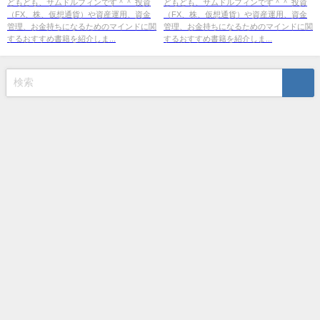
に集中する（カル ニューポート
生活（ミニマリスト
どもども、サムドルフィンです＾＾ 投資
どもども、サムドルフィンです＾＾ 投資
（FX、株、仮想通貨）や資産運用、資金
（FX、株、仮想通貨）や資産運用、資金
[著], 池田 真紀子[翻訳]）』の紹
Takeru[著]）』の紹介
管理、お金持ちになるためのマインドに関
管理、お金持ちになるためのマインドに関
介
するおすすめ書籍を紹介しま...
するおすすめ書籍を紹介しま...