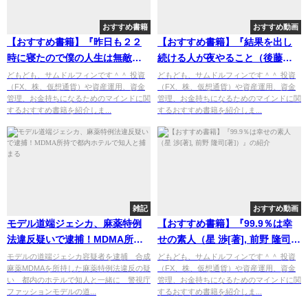
おすすめ書籍
おすすめ動画
【おすすめ書籍】『昨日も２２
【おすすめ書籍】『結果を出し
時に寝たので僕の人生は無敵で
続ける人が夜やること（後藤勇
す～明日が変わる大人の早起き
人 [著]）』の紹介
どもども、サムドルフィンです＾＾ 投資
どもども、サムドルフィンです＾＾ 投資
（FX、株、仮想通貨）や資産運用、資金
（FX、株、仮想通貨）や資産運用、資金
術～（井上皓史[著]）』の紹介
管理、お金持ちになるためのマインドに関
管理、お金持ちになるためのマインドに関
するおすすめ書籍を紹介しま...
するおすすめ書籍を紹介しま...
雑記
おすすめ動画
モデル道端ジェシカ、麻薬特例
【おすすめ書籍】『99.9％は幸
法違反疑いで逮捕！MDMA所持
せの素人（星 渉[著], 前野 隆司
で都内ホテルで知人と捕まる
[著]）』の紹介
モデルの道端ジェシカ容疑者を逮捕 合成
どもども、サムドルフィンです＾＾ 投資
麻薬MDMAを所持した麻薬特例法違反の疑
（FX、株、仮想通貨）や資産運用、資金
い 都内のホテルで知人と一緒に 警視庁
管理、お金持ちになるためのマインドに関
ファッションモデルの道...
するおすすめ書籍を紹介しま...