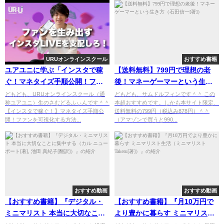
URUオンラインスクール
おすすめ書籍
ユアユニに学ぶ「インスタで稼
【送料無料】799円で理想の老
ぐ！マネタイズ手順公開！ファ
後！マネーゲーマーという生き
ンを可視化する方法」【おすす
方（石田信一[著]）
どもども、URUオンラインスクール（通
どもども、サムドルフィンです＾＾ この
称ユアユニ）生のさむどるふぃんです＾＾
本超おすすめです。しかも本サイト限定、
め動画】
【インスタで稼ぐ！】マネタイズ手順公
送料無料の799円（税込み878円）＾＾
開！ファンを可視化する方法...
（アマゾンで買うと990...
おすすめ動画
おすすめ動画
【おすすめ書籍】『デジタル・
【おすすめ書籍】『月10万円で
ミニマリスト 本当に大切なこと
より豊かに暮らす ミニマリスト