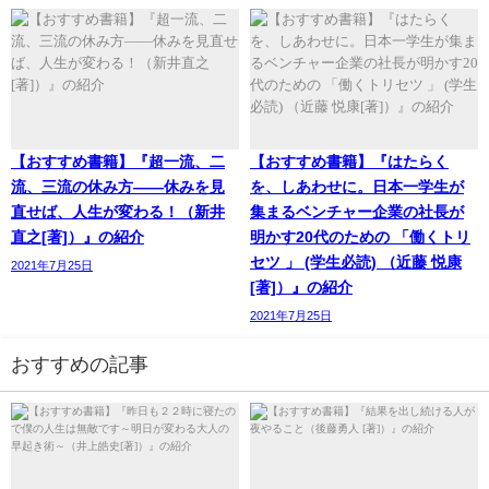
【おすすめ書籍】『超一流、二
【おすすめ書籍】『はたらく
流、三流の休み方――休みを見
を、しあわせに。日本一学生が
直せば、人生が変わる！（新井
集まるベンチャー企業の社長が
直之[著]）』の紹介
明かす20代のための 「働くトリ
セツ 」 (学生必読) （近藤 悦康
2021年7月25日
[著]）』の紹介
2021年7月25日
おすすめの記事