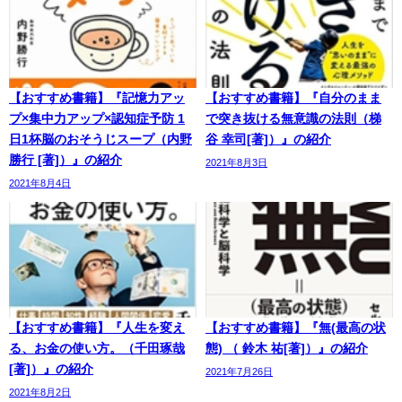
【おすすめ書籍】『記憶力アッ
【おすすめ書籍】『自分のまま
プ×集中力アップ×認知症予防 1
で突き抜ける無意識の法則（梯
日1杯脳のおそうじスープ（内野
谷 幸司[著]）』の紹介
勝行 [著]）』の紹介
2021年8月3日
2021年8月4日
【おすすめ書籍】『人生を変え
【おすすめ書籍】『無(最高の状
る、お金の使い方。（千田琢哉
態) （ 鈴木 祐[著]）』の紹介
[著]）』の紹介
2021年7月26日
2021年8月2日