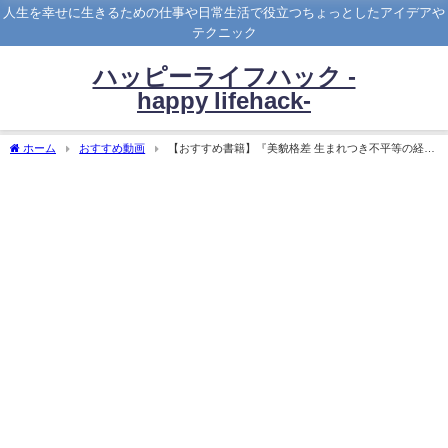
人生を幸せに生きるための仕事や日常生活で役立つちょっとしたアイデアや
テクニック
ハッピーライフハック -
happy lifehack-
ホーム
おすすめ動画
【おすすめ書籍】『美貌格差 生まれつき不平等の経済
学（ダニエル・S. ハマーメッシュ[著],Daniel S. Hamermesh[原著],望月 衛[翻訳]）』の
紹介