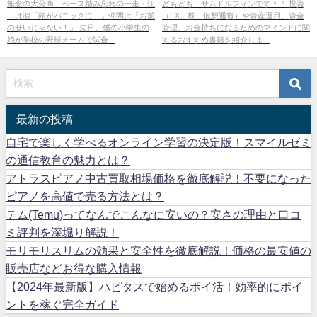
バリーストーリーで感じたこと
る（マウロ・ギレン[著], 江口 泰
無念の大分商 ベース踏み忘れの一走・江
どもども、サムドルフィンです＾＾ 投資
口は涙「頭がパニックに…」仲間は「お前
（FX、株、仮想通貨）や資産運用、資金
子[翻訳]）』の紹介
のせいじゃない！」 先日、僕の小学生の
管理、お金持ちになるためのマインドに関
娘が学校の野球チームで試合...
するおすすめ書籍を紹介しま...
最新の投稿
自宅で楽しく学べるオンライン学習の決定版！スマイルゼミ
の通信教育の魅力とは？
アトラスピアノ中古買取相場価格を徹底解説！不要になった
ピアノを高値で売る方法とは？
テム(Temu)ってなんでこんなに安いの？安さの理由と口コ
ミ評判を深堀り解説！
モリモリスリムの効果と安全性を徹底解説！価格の最安値の
販売店などお得な購入情報
【2024年最新版】ハピタスで始めるポイ活！効率的にポイ
ントを稼ぐ完全ガイド