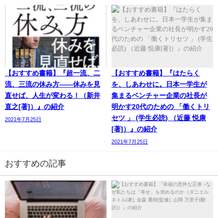
【おすすめ書籍】『超一流、二
【おすすめ書籍】『はたらく
流、三流の休み方――休みを見
を、しあわせに。日本一学生が
直せば、人生が変わる！（新井
集まるベンチャー企業の社長が
直之[著]）』の紹介
明かす20代のための 「働くトリ
セツ 」 (学生必読) （近藤 悦康
2021年7月25日
[著]）』の紹介
2021年7月25日
おすすめの記事