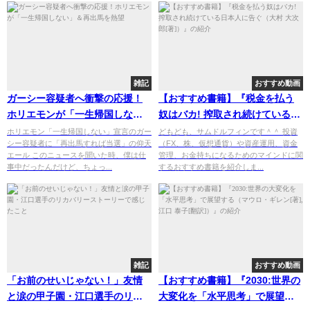
雑記
おすすめ動画
ガーシー容疑者へ衝撃の応援！
【おすすめ書籍】『税金を払う
ホリエモンが「一生帰国しな
奴はバカ! 搾取され続けている日
い」＆再出馬を熱望
本人に告ぐ（大村 大次郎
ホリエモン「一生帰国しない」宣言のガー
どもども、サムドルフィンです＾＾ 投資
シー容疑者に「再出馬すれば当選」の仰天
（FX、株、仮想通貨）や資産運用、資金
[著]）』の紹介
エール このニュースを聞いた時、僕は仕
管理、お金持ちになるためのマインドに関
事中だったんだけど、ちょっ...
するおすすめ書籍を紹介しま...
雑記
おすすめ動画
「お前のせいじゃない！」友情
【おすすめ書籍】『2030:世界の
と涙の甲子園・江口選手のリカ
大変化を「水平思考」で展望す