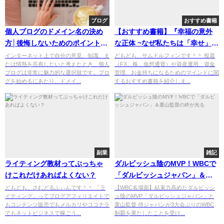
ブログ
おすすめ書籍
個人ブログのドメイン名の決め
【おすすめ書籍】『幸福の意外
方│後悔しないためのポイントを
な正体 ~なぜ私たちは「幸せ」を
徹底解説！
求めるのか（ダニエル ネトル
インターネット上で自分の意見、知識、ま
どもども、サムドルフィンです＾＾ 投資
たは情熱を共有したいと考えたとき、個人
（FX、株、仮想通貨）や資産運用、資金
[著], 金森 重樹[監修], 山岡 万里
ブログは非常に魅力的な選択肢です。ブロ
管理、お金持ちになるためのマインドに関
子[翻訳]）』の紹介
グを始めるにあたり、ドメイ...
するおすすめ書籍を紹介しま...
副業
雑記
ライティング教材ってぶっちゃ
ダルビッシュ陰のMVP！WBCで
けこれだけあればよくない？
「ダルビッシュジャパン」＆栗
山監督の絆が光る
どもども、さむどるふぃんです＾＾ 「ラ
【WBC名場面】結束力高めたダルビッシ
イティング」ってブログアフィリエイトで
ュ陰のMVP「ダルビッシュジャパン」と
もコンテンツ販売でもメルカリやココナラ
栗山監督 侍ジャパンが3大会ぶりのWBC
でもネットビジネスで稼ごう...
制覇を果たしたことを受け...