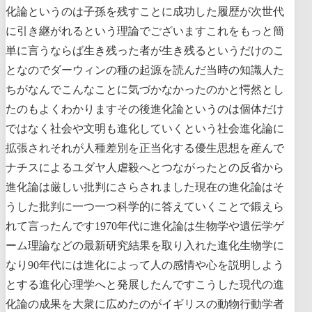
化論というのは子孫を残すことに成功した履歴が次世代
に引き継がれるという理論でございますこれをもっと簡
単に言うならば生き残った者が生き残るというだけのこ
となのでダーウィンの種の起源を読んだ当時の知識人た
ちがなんでこんなことに気づかなかったのかと愕然とし
たのもよくわかりますその後進化論というのは個体だけ
ではなく社会や文明も進化していくという社会進化論に
拡張されそれが人種差別を正当化する優生思想を産んで
ナチスによるユダヤ人虐殺へとつながったとの反省から
進化論は厳しい批判にさらされました現在の進化論はそ
うした批判に一つ一つ科学的に答えていくことで鍛えら
れて言ったんです1970年代に進化論は生物学や遺伝学ゲ
ーム理論などの最新研究結果を取り入れた進化生物学に
なり90年代には進化によって人の感情や心を説明しよう
とする進化心理学へと発展したんですこうした現代の進
化論の成果を大衆に広めたのがイギリスの動物行動学者