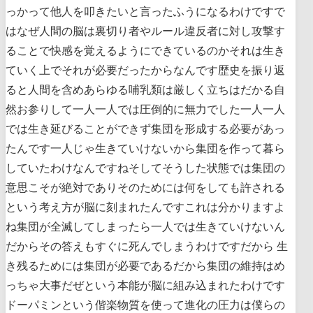
っかって他人を叩きたいと言ったふうになるわけですで
はなぜ人間の脳は裏切り者やルール違反者に対し攻撃す
ることで快感を覚えるようにできているのかそれは生き
ていく上でそれが必要だったからなんです歴史を振り返
ると人間を含めあらゆる哺乳類は厳しく立ちはだかる自
然お参りして一人一人では圧倒的に無力でした一人一人
では生き延びることができず集団を形成する必要があっ
たんです一人じゃ生きていけないから集団を作って暮ら
していたわけなんですねそしてそうした状態では集団の
意思こそが絶対でありそのためには何をしても許される
という考え方が脳に刻まれたんですこれは分かりますよ
ね集団が全滅してしまったら一人では生きていけないん
だからその答えもすぐに死んでしまうわけですだから 生
き残るためには集団が必要であるだから集団の維持はめ
っちゃ大事だぜという本能が脳に組み込まれたわけです
ドーパミンという偕楽物質を使って進化の圧力は僕らの