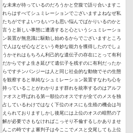
な未来が待っているのだろうかと空腹で語り合いますこ
れらはすべてシュミレーションでございますよねなぜ私
たちがですよいつもいつも思い悩んでばかりいるのかと
言うと新しい事態に遭遇すると心というシュミレーショ
ン装置が無意識に駆動し始めるからでございますところ
で人はなぜ心などという奇妙な能力を獲得したのでしょ
うかそれはもちろん利己的な遺伝子の存在にとって有利
だからですよ生き延びて遺伝子を残すのに有利だったか
らですチンパンジーは人と同じ社会的な動物でその生態
を観察すると単純なシュミレーション装置すなわち心を
持っていることがわかります群れを統率するのはアルフ
ァオスと呼ばれる第一順位のオスですが全てのメスを独
占しているわけではなく下位のオスにも生殖の機会は与
えられておりますしかし後尾には上位のオスの暗黙の了
解が必要でさもなければこっそり不倫するしかありませ
んこの時ですよ審判子は今ここでメスと交尾しても上位