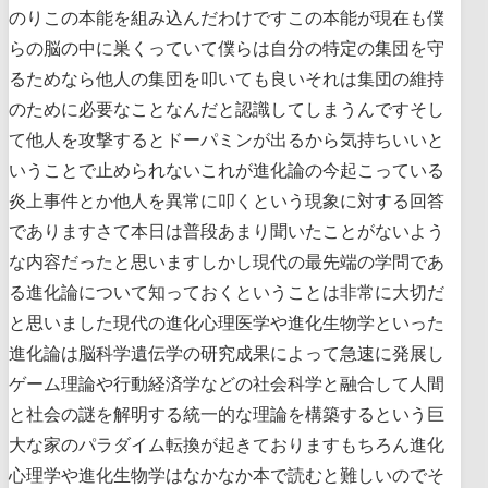
のりこの本能を組み込んだわけですこの本能が現在も僕
らの脳の中に巣くっていて僕らは自分の特定の集団を守
るためなら他人の集団を叩いても良いそれは集団の維持
のために必要なことなんだと認識してしまうんですそし
て他人を攻撃するとドーパミンが出るから気持ちいいと
いうことで止められないこれが進化論の今起こっている
炎上事件とか他人を異常に叩くという現象に対する回答
でありますさて本日は普段あまり聞いたことがないよう
な内容だったと思いますしかし現代の最先端の学問であ
る進化論について知っておくということは非常に大切だ
と思いました現代の進化心理医学や進化生物学といった
進化論は脳科学遺伝学の研究成果によって急速に発展し
ゲーム理論や行動経済学などの社会科学と融合して人間
と社会の謎を解明する統一的な理論を構築するという巨
大な家のパラダイム転換が起きておりますもちろん進化
心理学や進化生物学はなかなか本で読むと難しいのでそ