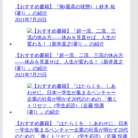
【おすすめ書籍】『無(最高の状態) （ 鈴木 祐
[著]）』の紹介
2021年7月26日
【おすすめ書籍】『超一流、二流、三流の休み方
――休みを見直せば、人生が変わる！（新井直之
[著]）』の紹介
2021年7月25日
【おすすめ書籍】『はたらくを、しあわせに。日本
一学生が集まるベンチャー企業の社長が明かす20代
のための 「働くトリセツ 」 (学生必読) （近藤 悦康