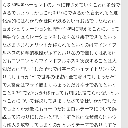
らを50%30パーセントのように押さえていくことは多分で
きるでしょうしかしこれを0%にできるかと言われると進
化論的にはなかなか疑問が残るというお話でしたねとは
言えシュミレーション回廊50%30%に抑えることによって
無駄なシュミレーションをしなくなり集中できるといっ
たさまざまなメリットが得られるというのはマインドフ
ルネスの科学的根拠が示すとおりなので難しくはあるけ
どもコツコツとんマインドフルネスを実践することは大
切だとは思いましたそれでは本日のハイライトリンバ入
りましょうか1件で世界の秘密は全て溶けてしまった2件
で大富豪はマサイ族よりちょっとだけ幸せであるという
ことを3件でどれだけ修行しても煩悩は捨てられないとい
うことについて解説してきましたさて皆様いかがでした
でしょうか最後にもう一つだけ面白いテーマについて解
説して終わりにしたいと思いますそれはなぜ僕らはいつ
も他人を攻撃してしまうのかというテーマでありますそ