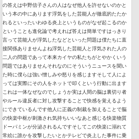
の答えは中野信子さんの人はなぜ他人を許せないのかと
いう本の中にあります浮気をした芸能人が徹底的たたか
れるといったいわゆる炎上というものがなぜ起こるのか
ということも進化論で考えれば答えは簡単ですはっきり
言って芸能人が浮気したなどといった問題は僕たちに直
接関係ありませんよね浮気した芸能人と浮気された人の
二人の問題であって本来カイヤの私たちがとやかくいう
問題ではありませんそれなのにそういうニュースを聞い
た時に僕らは強い憎しみや怒りを感じますそして人によ
っては実際にその人をネットで叩くという行動に出ます
これは一体なぜなのでしょうか実は人間の脳は裏切り者
やルール違反者に対し攻撃することで快感を覚えるよう
にできているんです他人に正義の制裁を加えることで脳
の快楽中枢が刺激され気持ちいいなあと感じる快楽物質
ドーパミンが分泌されるんですそしてこの快楽に溺れて
常絵に誰かを攻撃したいとかテレビで炎上した事件に乗