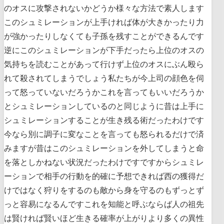
のオスに攻撃されないかどうか様々な方法で素人します
このシュミレーションが上手ければ体が大きかったり力
が強かったりしなくても子孫を残すことができるんです
逆にこのシュミレーションが下手だったら上位のオスの
気持ちを読むことがあって行けず上位のオスにぶん殴ら
れて殺されてしまうでしょう私たちが今上司の顔色を伺
って怒っていないだろうかこれを言ってもいいだろうか
とシュミレーションしているのと同じように昔は上手に
シュミレーションすることが生き残る術だったわけです
今なら別に調子に変なことを言っても怒られるだけで済
みますが昔はこのシュミレーションを外してしまうと命
を落としかねない状況だったわけですですからシュミレ
ーションで相手の行動を的確に予想できれば西の獲得だ
けではなく狩りをするのも敵から身を守るのもずっとず
っと容易になるんですこれを知能と呼ぶならば人の祖先
は賢ければ賢いほど生きる確率が上がりより多くの異性