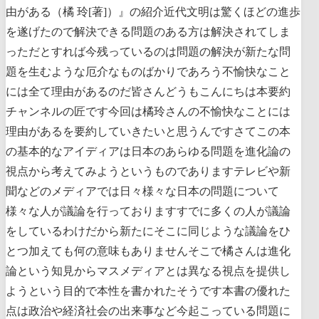
由がある（橘 玲[著]）』の紹介近代文明は驚くほどの進歩
を遂げたので解決できる問題のある方は解決されてしま
っただとすれば今残っているのは問題の解決が新たな問
題を生むような厄介なものばかりであろう不愉快なこと
には全て理由があるのだ皆さんどうもこんにちは本要約
チャンネルの匠です今回は橘玲さんの不愉快なことには
理由があるを要約していきたいと思うんですさてこの本
の基本的なアイディアは日本のあらゆる問題を進化論の
視点から考えてみようというものでありますテレビや新
聞などのメディアでは日々様々な日本の問題について
様々な人が議論を行っておりますすでに多くの人が議論
をしているわけだから新たにそこに同じような議論をひ
とつ加えても何の意味もありませんそこで橘さんは進化
論という知見からマスメディアとは異なる視点を提供し
ようという目的で本性を書かれたそうです本書の優れた
点は政治や経済社会の出来事など今起こっている問題に