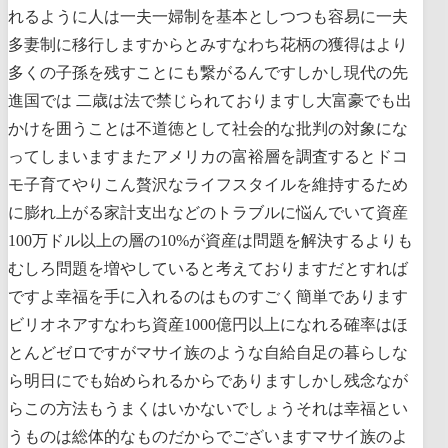
れるように人は一夫一婦制を基本としつつも容易に一夫
多妻制に移行しますからとみすなわち花柄の獲得はより
多くの子孫を残すことにも繋がるんですしかし現代の先
進国では 二歳は法で禁じられておりますし大富豪でも出
かけを囲うことは不道徳として社会的な批判の対象にな
ってしまいますまたアメリカの富裕層を調査するとドコ
モ子育てやりこん贅沢なライフスタイルを維持するため
に膨れ上がる家計支出などのトラブルに悩んでいて資産
100万ドル以上の層の10%が資産は問題を解決するよりも
むしろ問題を増やしていると考えておりますだとすれば
ですよ幸福を手に入れるのはものすごく簡単であります
ビリオネアすなわち資産1000億円以上になれる確率はほ
とんどゼロですがマサイ族のような自給自足の暮らしな
ら明日にでも始められるからでありますしかし残念なが
らこの方法もうまくはいかないでしょうそれは幸福とい
うものは総体的なものだからでございますマサイ族のよ