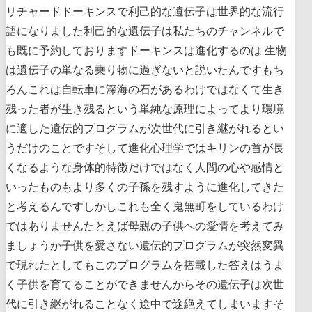
リチャードドーキンスで利己的な遺伝子は世界的な流行
語になりました利己的な遺伝子は私たちのチャンネルで
も既に予約しておりますドーキンスは進化するのは 生物
は遺伝子の単なる乗り物に過ぎないと説いたんですもち
ろんこれは自転車に深海の石があるわけではなくて生き
残った者が生き残るという単純な原理によってより環境
に適した遺伝的プログラムが次世代に引き継がれるとい
うだけのことですそして進化心理学ではキリンの首が長
くなるような身体的特徴だけではなく人間の心や感情と
いったものもより多くの子孫を残すように進化してきた
と考えるんですしかしこれも全く鬼無町をしているわけ
ではありませんたとえば母親の子供への愛情を考えてみ
ましょうか子供を愛さない遺伝的プログラムが突然変異
で現れたとしてもこのプログラムを搭載した答えはうま
く子供を育てることができませんからその遺伝子は次世
代に引き継がれることなく途中で途絶えてしまいますそ