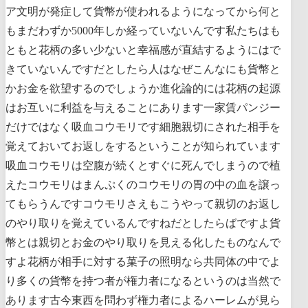
ア文明が発症して貨幣が使われるようになってから何と
もまだわずか5000年しか経っていないんです私たちはも
ともと花柄の多い少ないと幸福感が直結するようにはで
きていないんですだとしたら人はなぜこんなにも貨幣と
かお金を欲望するのでしょうか進化論的には花柄の起源
はお互いに利益を与えることにあります一家賃パンジー
だけではなく吸血コウモリです細胞親切にされた相手を
覚えておいてお返しをするということが知られています
吸血コウモリは空腹が続くとすぐに死んでしまうので植
えたコウモリはまんぷくのコウモリの胃の中の血を譲っ
てもらうんですコウモリさえもこうやって親切のお返し
のやり取りを覚えているんですねだとしたらばですよ貨
幣とは親切とお金のやり取りを見える化したものなんで
すよ花柄が相手に対する菓子の照明なら共同体の中でよ
り多くの貨幣を持つ者が権力者になるというのは当然で
あります古今東西を問わず権力者によるハーレムが見ら