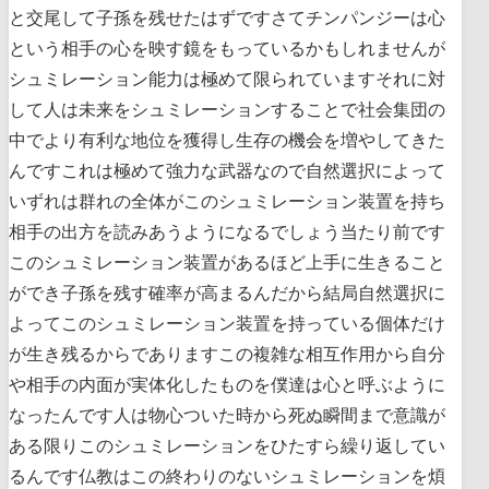
と交尾して子孫を残せたはずですさてチンパンジーは心
という相手の心を映す鏡をもっているかもしれませんが
シュミレーション能力は極めて限られていますそれに対
して人は未来をシュミレーションすることで社会集団の
中でより有利な地位を獲得し生存の機会を増やしてきた
んですこれは極めて強力な武器なので自然選択によって
いずれは群れの全体がこのシュミレーション装置を持ち
相手の出方を読みあうようになるでしょう当たり前です
このシュミレーション装置があるほど上手に生きること
ができ子孫を残す確率が高まるんだから結局自然選択に
よってこのシュミレーション装置を持っている個体だけ
が生き残るからでありますこの複雑な相互作用から自分
や相手の内面が実体化したものを僕達は心と呼ぶように
なったんです人は物心ついた時から死ぬ瞬間まで意識が
ある限りこのシュミレーションをひたすら繰り返してい
るんです仏教はこの終わりのないシュミレーションを煩