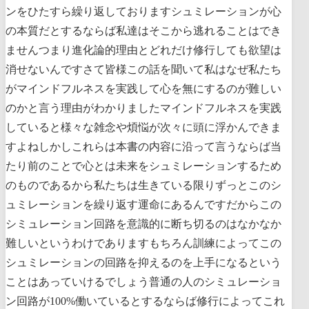
ンをひたすら繰り返しておりますシュミレーションが心
の本質だとするならば私達はそこから逃れることはでき
ませんつまり進化論的理由とどれだけ修行しても欲望は
消せないんですさて皆様この話を聞いて私はなぜ私たち
がマインドフルネスを実践して心を無にするのが難しい
のかと言う理由がわかりましたマインドフルネスを実践
していると様々な雑念や煩悩が次々に頭に浮かんできま
すよねしかしこれらは本書の内容に沿って言うならば当
たり前のことで心とは未来をシュミレーションするため
のものであるから私たちは生きている限りずっとこのシ
ュミレーションを繰り返す運命にあるんですだからこの
シミュレーション回路を意識的に断ち切るのはなかなか
難しいというわけでありますもちろん訓練によってこの
シュミレーションの回路を抑えるのを上手になるという
ことはあっていけるでしょう普通の人のシミュレーショ
ン回路が100%働いているとするならば修行によってこれ