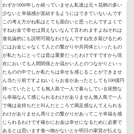
わずか5000年しか経っていません私達は元々花柄の多い
少ないと幸福感が直結するようにはできていないんです
この考え方がね私はとても面白いと思ったんですよくで
すねお金で幸せは買えないなんて言われますよねそれは
進化論的にも説明可能なわけなんですね生き延びるため
にはお金じゃなくて人との繋がりや共同体といったもの
が私たちにとっては昔は重要だったわけですですから現
在においても人間関係とか温かい人とのつながりといっ
たものの中でしか私たちは幸せを感じることができませ
ん当たり前ですよねいくらお金があったとしても100億円
持っていたとしても無人島で一人で暮らしている状態な
ら幸福なんて感じられるわけがありません無人島で一人
で俺は金持ちだと叫んだところで満足感なんてえられる
わけがありません周りとの繋がりがあってこそ幸福を感
じられるわけです確かにお金は幸せになるために必要で
あるとは思います食べ物がないとか明日の家賃が払えな