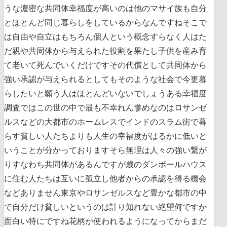
うな濃密な共同体幸福度が高いのは他のマサイ族も自分
とほとんど同じ暮らしをしているからなんですねそこで
は自由や自立はもちろん個人という概念すらなく人はた
だ親や共同体から与えられた役割を果たし子供を産み育
て老いて死んでいくだけですその代償として共同体から
強い承認が与えられるとしてもそのような社会で今更暮
らしたいと願う人はほとんどいないでしょうある幸福度
調査ではこの世の中で最も不幸れん惨めなのはロサンゼ
ルスなどの大都市のホームレスでインドのスラム街で暮
らす貧しい人たちよりも人生の幸福度がはるかに低いと
いうことが分かっておりますそら無理は人々の強い繋が
りすなわち共同体があるんですが歳のダンボールハウス
に住む人たちは互いに孤立し他者からの承認を得る機会
などありません東京やロサンゼルスなど豊かな都市の中
で自分だけ貧しいというのは計り知れない絶望何ですか
面白い特にですね花柄が使われるようになってからまだ