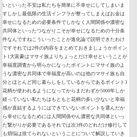
いといった不安は私たちを簡単に不幸せにしてしまいま
すしかし最低限の生活インフラが整ってしまえばお金は
幸せになるための必要条件でしかなく人間関係や濃密な
共同体といったつながりこそが幸せになるための十分条
件なんですねこういったことが進化論で説明できたわけ
ですそれでは2件の内容をまとめておきましょうかポイン
ト1大富豪はマサイ族よりちょっとだけ幸せということが
幸福度調査から明らかになったポイントにマサイ族のよ
うな濃密な共同体で幸福度が高いのは他のマサイ族も自
分とほとんど同じ暮らしをしているからであるポイント3
花柄が使われるようになってからまだわずか5000年しか
経っていない私たちはもともと花柄の多い少ないと幸福
感が直結するようにはできていないポイントを選んだか
ら幸せになるためには人間関係やん濃密な共同体といっ
た繋がりが必要であるそれでは次3件のどれだけ修行して
も煩悩は捨てられないということについて解説していき