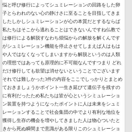
悩と呼び修行によってシュミレーションの回路をした卵
子とらわれのない心の静けさに至ることを目指してきま
したしかしシュミレーションが心の本質だとするならば
私たちはそこから逃れることはできないんですね仏教で
は修行による解脱すなわち煩悩からの解放を解くんです
がシュミレーション機能を停止させてしまえば人はもは
や人ではなくなってしまいますから解脱というのは人類
の理想ではあっても原理的に不可能なんですつまり どれ
だけ修行しても欲望は消せないということでございます
それでは難しかった3件の内容をここでしっかりとまとめ
ておきましょうかポイント一生き延びて遺伝子を残すの
に有利だったため私たちは皆が心というシミュレーショ
ン装置を持つようになったポイントに人は未来をシュミ
レーションすることで社会集団の中でより有利な地位を
獲得し生存の機会を増やしてきました人は物心ついたと
きから死ぬ瞬間まで意識がある限りこのシュミレーショ