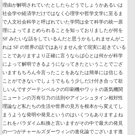
理由が解明されていたとしたらどうでしょうかあるいは
社会学や経済学だけではなく心理学や哲学文学に至るま
で人文社会科学と呼ばれていた学問は全て科学の統一原
理によってまとめられることを知っておりましたが何を
SF みたいな話をしているんだと思うかもしれませんがこ
れは SF の世界の話ではありません全て現実に起きている
ことでありますより正確に言うならば心とは何かが科学
によって解明できるようになってきたということでござ
いますもちろん今言ったことをあなたは簡単には信じる
ことができないでしょうでももう少しだけ付き合って欲
しいんですグーテンベルクの印刷機やワットの蒸気機関
ニュートンの万有引力の法則やアインシュタイン相対性
理論など私たちの生活や世界の見方を根本から変えてし
まうような発明や発見というのはいくつもありますよね
これをパラダイム転換と言いますがその中で最大の発見
の一つがチャールズダーウィンの進化論でございます進