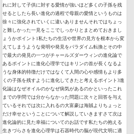
れに対して子供に対する愛情が強いほど多くの子孫を残
せるとしたら長い進化の過程で母親の愛情というものは
徐々に強化されていくに違いありませんそれではちょっ
と難しかった一見をここでしっかりとまとめておきまし
ょうかポイント1私たちの生活や世界の見方を根本から変
えてしまうような発明や発見をパラダイム転換とその中
で最大の発見の一つがチャールズダーウィンの進化論で
あるポイントに進化心理学ではキリンの首が長くなるよ
うな身体的特徴だけではなくて人間の心や感情もより多
くの子孫を残すように進化してきたと考えるポイント3進
化論はなぜオイルのかなぜ病気があるのかといったこれ
までの学問では分からなかった問題に次々と回答を与え
ているそれでは次に入れるの大富豪は海賊よりちょっと
だけ幸せということについて解説していきますさて次は
進化論的に見た幸福についてのお話です私たちの抱える
生きづらさを進化心理学は石器時代の脳が現代文明に適