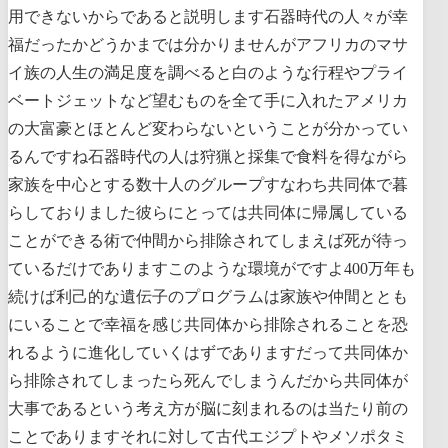
用できないからであると説明します石器時代の人々が幸
福だったかどうかまでは分かりませんがアフリカのマサ
イ族の人生の満足度を調べると白のような行程やプライ
ベートジェットなど望むものを全て手に入れたアメリカ
の大富豪とほとんど変わらないということが分かってい
るんですね石器時代の人は狩猟と採集で食料を得ながら
家族を中心とする数十人のグループすなわち共同体で暮
らしておりました彼らにとっては共同体に帰属している
ことができる術で仲間から排除されてしまえば死が待っ
ているだけでありますこのような環境がですよ400万年も
続けば利己的な遺伝子のプログラムは家族や仲間ととも
にいることで幸福を感じ共同体から排除されることを恐
れるように進化していくはずでありますだって共同体か
ら排除されてしまったら死んでしまうんだから共同体が
大事であるという考え方が脳に刻まれるのは当たり前の
ことでありますそれに対して古代エジプトやメソポタミ