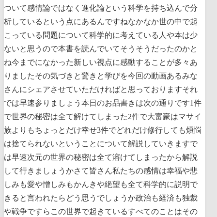
ついて感情論ではなく進化論という科学を持ち込んで分
析しているという点にあるんですねなかなか世の中で起
こっている問題について科学的に考えている人や本は少
ないと思うので本書を読んでいてそうそうだったのかと
ね今までになかった新しい視点に感動することが多々あ
りましたその気づきと驚きと学びを今回の動画あるみな
さんにシェアさせていただければと思っておりますそれ
では早速参りましょう本日のお品書きは次の通りです1件
で世界の秘密は全て解けてしまった2件で大富豪はマサイ
族よりもちょっとだけ幸せ3件でどれだけ修行しても煩悩
は捨てられないということについて解説していきますで
は早速次元の世界の秘密は全て溶けてしまったから解説
して行きましょうかさて皆さん私たちの感情は幸福や悲
しみも愛や憎しみもかんきや絶望も全て科学的に説明で
きると言われたらどう思うでしょうか政治も経済も独裁
や戦争ですらこの世界で起きているすべてのことはその