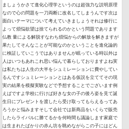
ましょうかさて進化心理学というのは超強力な説明原理
なので心の問題を一刀両断に改名してしまうんです次は
面白いテーマについて考えていきましょうそれは修行に
よって煩悩欲望は捨てられるのかという問題であります
仏教 量による解脱すなわち煩悩からの解放を解きますが
果たしてそんなことが可能なのかということを進化論的
に検証していこうではありませんが眠っている時以外は
人はいつもあれこれ思い悩んで暮らしておりますよね実
は私たちは人生の大半をシュミレーションに費やしてい
るんですシュミレーションとはある仮説を立ててその現
実の結果を模擬実験などで予想することでございます例
えばですよ学校に行けば好きな女の子の後ろ姿を見て誕
生日にプレゼントを渡したら受け取ってもらえるってあ
ろうかと悩みますそして会社では新商品をいくらで販売
したらライバルに勝てるかを何時間も議論します家庭で
は生まれたばかりの赤ん坊を眺めながらこの子にはどん