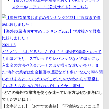
【最大1ヵ月の無料体験期間あり】URUオンライン
スクール(ユアユニ)【公式サイト】はこちら
【海外FX業者おすすめランキング2023】忖度抜きで徹底
比較しました！
2021.1.5
どもども、さむどるふぃんです＾＾ 海外FX業者といって
も山ほどあり、スプレッドやレバレッジなどのほかにも
入出金の方法や入金ボーナスほか様々な違いがあり、ま
た"海外の業者は出金拒否や遅延なども多い”なんて噂を聞
いたりすると、いったいどこがいいのかわからず躊躇し
ている人も多いのではないでしょうか。 海外...
↑どこの海外FX業者を使うか迷っている方はぜひ参考にし
てくださいね！↑
【文字起こし】【おすすめ書籍】『不愉快なことには理