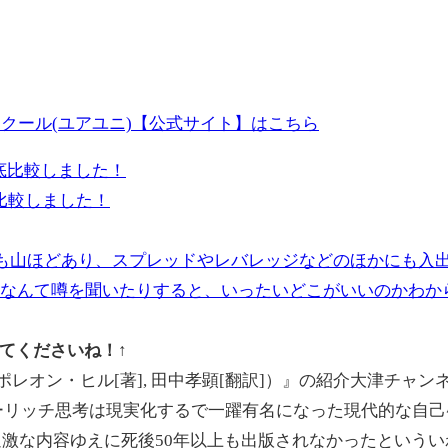
クール(ユアユニ)【公式サイト】はこちら
比較しました！
ても山ほどあり、スプレッドやレバレッジなどのほかにも入
”なんて噂を聞いたりすると、いったいどこがいいのかわか
てくださいね！↑
ポレオン・ヒル[著], 田中孝顕[翻訳]）』の紹介大津チャ
ローリッチ思考は現実化するで一躍有名になった現代的な自
激な内容ゆえに死後50年以上も出版されなかったという