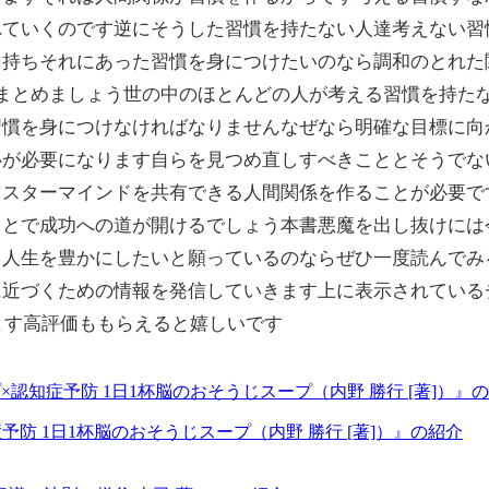
れていくのです逆にそうした習慣を持たない人達考えない習
を持ちそれにあった習慣を身につけたいのなら調和のとれた
まとめましょう世の中のほとんどの人が考える習慣を持た
習慣を身につけなければなりませんなぜなら明確な目標に向
心が必要になります自らを見つめ直しすべきこととそうでな
マスターマインドを共有できる人間関係を作ることが必要で
ことで成功への道が開けるでしょう本書悪魔を出し抜けには
と人生を豊かにしたいと願っているのならぜひ一度読んでみ
に近づくための情報を発信していきます上に表示されている
ます高評価ももらえると嬉しいです
防 1日1杯脳のおそうじスープ（内野 勝行 [著]）』の紹介