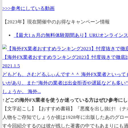
>>>参考にしている動画
【2023年】現在開催中のお得なキャンペーン情報
【最大1ヵ月の無料体験期間あり】URUオンラインス
【海外FX業者おすすめランキング2023】忖度抜きで徹底
2021.1.5
どもども、さむどるふぃんです＾＾ 海外FX業者といっ
いがあり、また"海外の業者は出金拒否や遅延なども多い
しょうか。 海外...
↑どこの海外FX業者を使うか迷っている方はぜひ参考にし
【文字起こし】【おすすめ書籍】『悪魔を出し抜け! （ナ
人物をご存知でしょうか彼は1928年に出版したあのグ
す今回紹介するのは彼が残した著書の中でもあまりにも過