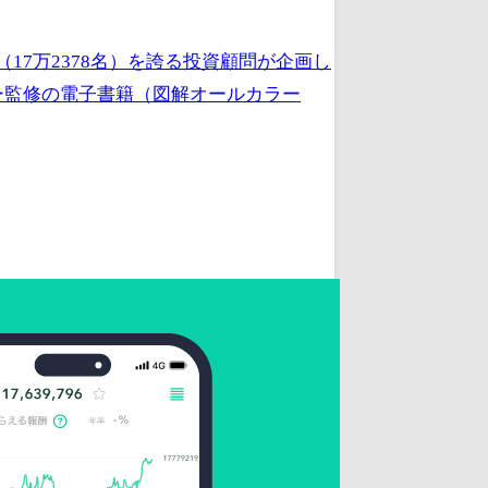
17万2378名）を誇る投資顧問が企画し
ー監修の電子書籍（図解オールカラー