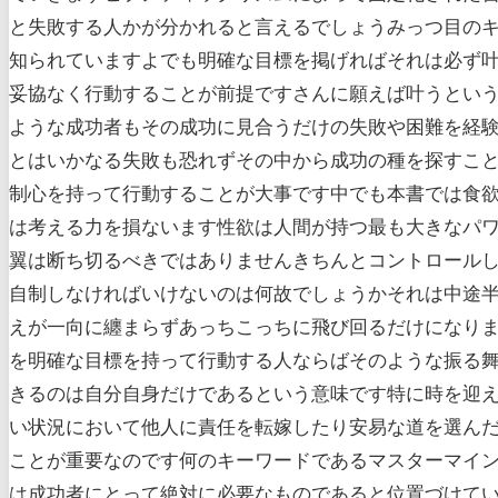
と失敗する人かが分かれると言えるでしょうみっつ目の
知られていますよでも明確な目標を掲げればそれは必ず
妥協なく行動することが前提ですさんに願えば叶うとい
ような成功者もその成功に見合うだけの失敗や困難を経
とはいかなる失敗も恐れずその中から成功の種を探すこ
制心を持って行動することが大事です中でも本書では食欲
は考える力を損ないます性欲は人間が持つ最も大きなパ
翼は断ち切るべきではありませんきちんとコントロール
自制しなければいけないのは何故でしょうかそれは中途
えが一向に纏まらずあっちこっちに飛び回るだけになり
を明確な目標を持って行動する人ならばそのような振る
きるのは自分自身だけであるという意味です特に時を迎
い状況において他人に責任を転嫁したり安易な道を選ん
ことが重要なのです何のキーワードであるマスターマイ
は成功者にとって絶対に必要なものであると位置づけて