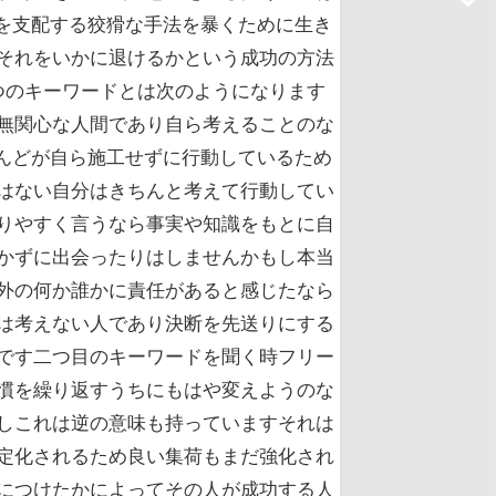
を支配する狡猾な手法を暴くために生き
それをいかに退けるかという成功の方法
つのキーワードとは次のようになります
惰で無関心な人間であり自ら考えることのな
んどが自ら施工せずに行動しているため
はない自分はきちんと考えて行動してい
りやすく言うなら事実や知識をもとに自
かずに出会ったりはしませんかもし本当
外の何か誰かに責任があると感じたなら
は考えない人であり決断を先送りにする
です二つ目のキーワードを聞く時フリー
慣を繰り返すうちにもはや変えようのな
しこれは逆の意味も持っていますそれは
定化されるため良い集荷もまだ強化され
につけたかによってその人が成功する人