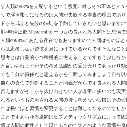
す人類の98%を支配するという悪魔に対しその正体と人々
取りで浮き彫りになるのは人間が失敗する本当の理由であり
ドから成功と失敗の法則を予約していきたいと思います5
時停止後 Mastermind 一つ目の長される人間とは怠
人類の98%にあたる存在でもありますので人間はそのほと
女らは思考しない習慣を身につけているからですそんなこと
う思考とは自発的かつ積極的に考えることですもう少し分か
ると言い切れますかその考えは誰かの受け売りであったり効
いても自分の責任だと思えるかを自問してみましょう自分以
は自らの責任で判断することと同義だからです長される人間
と言えますがそこから抜け出せない人が非常に多いのも現実
されるというもの流される人間の持つ考えない習慣はその習
ければ長いほど習慣を変更することは難しくなるのですしか
うことですあらゆる週間はヒプノティックリズムによって固
習慣は人間の個性として現れるものですどのような習慣を身