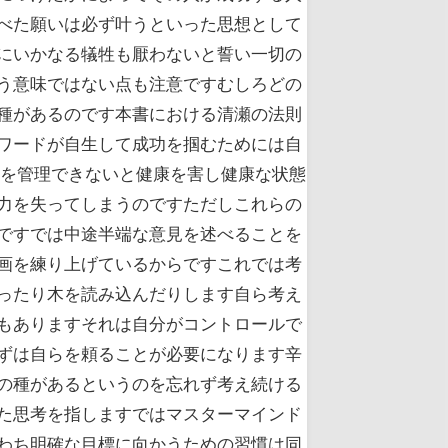
べた願いは必ず叶うといった思想として
にいかなる犠牲も厭わないと誓い一切の
う意味ではない点も注意ですむしろどの
種があるのです本書における清瀬の法則
ワードが自生して成功を掴むためには自
欲を管理できないと健康を害し健康な状態
力を失ってしまうのですただしこれらの
ですでは中途半端な意見を述べることを
画を練り上げているからですこれでは考
ったり木を読み込んだりします自ら考え
もありますそれは自分がコントロールで
ずは自らを頼ることが必要になります辛
の種があるというのを忘れず考え続ける
た思考を指しますではマスターマインド
わち明確な目標に向かうための習慣は同