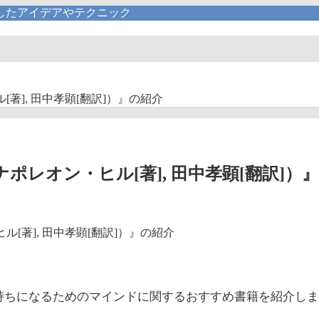
したアイデアやテクニック
著], 田中孝顕[翻訳]）』の紹介
ポレオン・ヒル[著], 田中孝顕[翻訳]）
持ちになるためのマインドに関するおすすめ書籍を紹介し