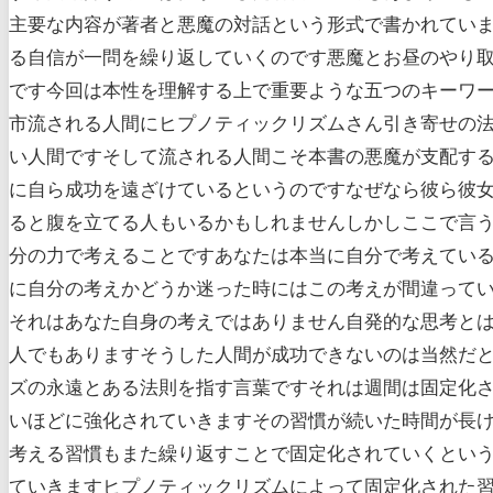
主要な内容が著者と悪魔の対話という形式で書かれていま
る自信が一問を繰り返していくのです悪魔とお昼のやり
です今回は本性を理解する上で重要ような五つのキーワー
市流される人間にヒプノティックリズムさん引き寄せの法則4
い人間ですそして流される人間こそ本書の悪魔が支配する
に自ら成功を遠ざけているというのですなぜなら彼ら彼
ると腹を立てる人もいるかもしれませんしかしここで言
分の力で考えることですあなたは本当に自分で考えてい
に自分の考えかどうか迷った時にはこの考えが間違って
それはあなた自身の考えではありません自発的な思考と
人でもありますそうした人間が成功できないのは当然だ
ズの永遠とある法則を指す言葉ですそれは週間は固定化
いほどに強化されていきますその習慣が続いた時間が長
考える習慣もまた繰り返すことで固定化されていくとい
ていきますヒプノティックリズムによって固定化された