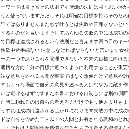
キーワードは引き寄せの法則です清瀬の法則は強く思い浮か
叶うと使っていますただしそれは明確な目標を持ちそのため
う話ではありませんまた必ず叶うとは失敗や苦難がないとい
験するものだと言いますそしてあらゆる失敗の中には成功の
とで目標は達成されるという法則だと言えます四つ目のキー
性欲中途半端ない 注意しなければならないと言います食
ワーの一つでありこれを管理できないと本来の目標に向ける
し適切な方向自分の目標に近づくように利用することが重要
半端な意見を述べる人間が事実ではなく想像だけで意見や計
ますもような場面で自分の意見を述べる人はむやみに敵を作
舞いは避けるはずですまた本書における自制心には別の側面
えた時に頼れるのは自らの考える力だけであり他人よりもま
だりすれば成功は遠ざかるばかりになります失敗の中に成功
ンドは自分を含めた二人以上の人間と共有される調和のとれ
いますそれは人間関係が習慣を作るからです考える習慣すな