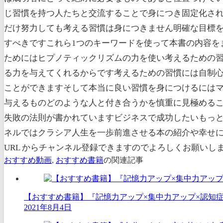
じ習慣を持つ人たちと交流することで身につき固定化さ
だけ努力しても考える習慣は身につきません明確な目標
すべきですこれら1つのキーワードを使って本書の内容を
ためにはヒプノティックリズムの力を使い考えるための
る力を与えてくれるからです考えるための習慣には自制
ことができますそして本当に良い習慣を身につけるには
与えるものどのような人と付き合うかを慎重に見極める
失敗の法則が書かれていますビジネスで成功したいもっ
ネルではクラシア人生を一歩前進させる本の紹介や幸せ
URL からチャンネル登録できますのでよろしくお願いし
おすすめ動画
,
おすすめ書籍
の関連記事
【おすすめ書籍】『記憶力アップ×集中力アップ×認知症予
2021年8月4日