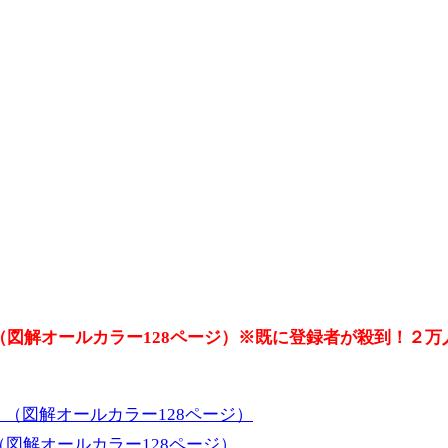
（図解オールカラー128ページ）※既に登録者が殺到！２
図解オールカラー128ページ）