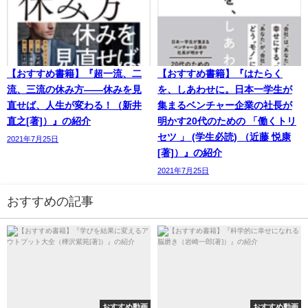
【おすすめ書籍】『超一流、二
【おすすめ書籍】『はたらく
流、三流の休み方――休みを見
を、しあわせに。日本一学生が
直せば、人生が変わる！（新井
集まるベンチャー企業の社長が
直之[著]）』の紹介
明かす20代のための 「働くトリ
セツ 」 (学生必読) （近藤 悦康
2021年7月25日
[著]）』の紹介
2021年7月25日
おすすめの記事
おすすめ動画
おすすめ動画