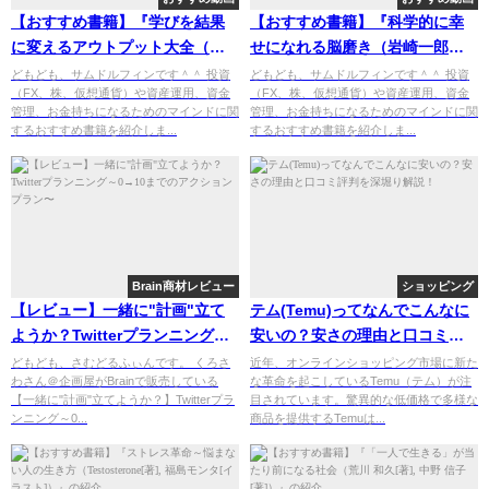
【おすすめ書籍】『学びを結果
【おすすめ書籍】『科学的に幸
に変えるアウトプット大全（樺
せになれる脳磨き（岩崎一郎
沢紫苑[著]）』の紹介
[著]）』の紹介
どもども、サムドルフィンです＾＾ 投資
どもども、サムドルフィンです＾＾ 投資
（FX、株、仮想通貨）や資産運用、資金
（FX、株、仮想通貨）や資産運用、資金
管理、お金持ちになるためのマインドに関
管理、お金持ちになるためのマインドに関
するおすすめ書籍を紹介しま...
するおすすめ書籍を紹介しま...
Brain商材レビュー
ショッピング
【レビュー】一緒に"計画"立て
テム(Temu)ってなんでこんなに
ようか？Twitterプランニング～
安いの？安さの理由と口コミ評
0→10までのアクションプラン〜
判を深堀り解説！
どもども、さむどるふぃんです。 くろさ
近年、オンラインショッピング市場に新た
わさん＠企画屋がBrainで販売している
な革命を起こしているTemu（テム）が注
【一緒に"計画"立てようか？】Twitterプラ
目されています。驚異的な低価格で多様な
ンニング～0...
商品を提供するTemuは...