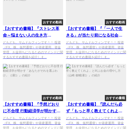
おすすめ動画
おすすめ動画
【おすすめ書籍】『ストレス革
【おすすめ書籍】『「一人で生
命～悩まない人の生き方
きる」が当たり前になる社会
（Testosterone[著], 福島モンタ
（荒川 和久[著], 中野 信子
どもども、サムドルフィンです＾＾ 投資
どもども、サムドルフィンです＾＾ 投資
（FX、株、仮想通貨）や資産運用、資金
（FX、株、仮想通貨）や資産運用、資金
[イラスト]）』の紹介
[著]）』の紹介
管理、お金持ちになるためのマインドに関
管理、お金持ちになるためのマインドに関
するおすすめ書籍を紹介しま...
するおすすめ書籍を紹介しま...
おすすめ動画
おすすめ書籍
【おすすめ書籍】『予想どおり
【おすすめ書籍】『読んだら必
に不合理 行動経済学が明かす
ず「もっと早く教えてくれよ」
「あなたがそれを選ぶわけ」
と叫ぶお金の増やし方（山崎 俊
どもども、サムドルフィンです＾＾ 投資
どもども、サムドルフィンです＾＾ 投資
（FX、株、仮想通貨）や資産運用、資金
（FX、株、仮想通貨）や資産運用、資金
（[著]）』の紹介
輔[著]）』の紹介
管理、お金持ちになるためのマインドに関
管理、お金持ちになるためのマインドに関