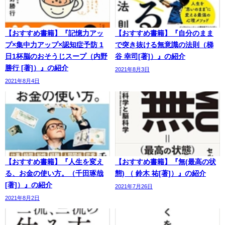
【おすすめ書籍】『記憶力アッ
【おすすめ書籍】『自分のまま
プ×集中力アップ×認知症予防 1
で突き抜ける無意識の法則（梯
日1杯脳のおそうじスープ（内野
谷 幸司[著]）』の紹介
勝行 [著]）』の紹介
2021年8月3日
2021年8月4日
【おすすめ書籍】『人生を変え
【おすすめ書籍】『無(最高の状
る、お金の使い方。（千田琢哉
態) （ 鈴木 祐[著]）』の紹介
[著]）』の紹介
2021年7月26日
2021年8月2日