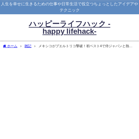
人生を幸せに生きるための仕事や日常生活で役立つちょっとしたアイデアや
テクニック
ハッピーライフハック -
happy lifehack-
ホーム
雑記
メキシコがプエルトリコ撃破！初ベスト4で侍ジャパンと熱戦
【WBC準々決勝】