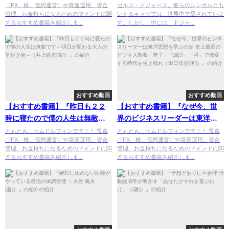
（FX、株、仮想通貨）や資産運用、資金
ゼルス・ドジャース。彼らのシンボルとも
管理、お金持ちになるためのマインドに関
いえるキャップは、世界中で愛されていま
するおすすめ書籍を紹介しま...
す。しかし、中には「ドジャ...
おすすめ動画
おすすめ動画
【おすすめ書籍】『昨日も２２
【おすすめ書籍】『なぜ今、世
時に寝たので僕の人生は無敵で
界のビジネスリーダーは東洋思
す～明日が変わる大人の早起き
想を学ぶのか 史上最高のビジネ
どもども、サムドルフィンです＾＾ 投資
どもども、サムドルフィンです＾＾ 投資
（FX、株、仮想通貨）や資産運用、資金
（FX、株、仮想通貨）や資産運用、資金
術～（井上皓史[著]）』の紹介
ス教養「老子」「論語」「禅」
管理、お金持ちになるためのマインドに関
管理、お金持ちになるためのマインドに関
で激変する時代を生き残れ（田
するおすすめ書籍を紹介しま...
するおすすめ書籍を紹介しま...
口佳史[著]）』の紹介