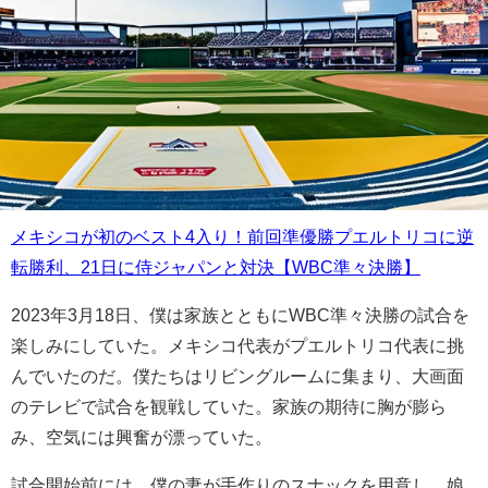
メキシコが初のベスト4入り！前回準優勝プエルトリコに逆
転勝利、21日に侍ジャパンと対決【WBC準々決勝】
2023年3月18日、僕は家族とともにWBC準々決勝の試合を
楽しみにしていた。メキシコ代表がプエルトリコ代表に挑
んでいたのだ。僕たちはリビングルームに集まり、大画面
のテレビで試合を観戦していた。家族の期待に胸が膨ら
み、空気には興奮が漂っていた。
試合開始前には、僕の妻が手作りのスナックを用意し、娘