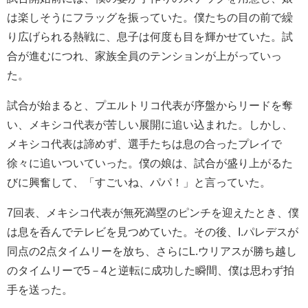
は楽しそうにフラッグを振っていた。僕たちの目の前で繰
り広げられる熱戦に、息子は何度も目を輝かせていた。試
合が進むにつれ、家族全員のテンションが上がっていっ
た。
試合が始まると、プエルトリコ代表が序盤からリードを奪
い、メキシコ代表が苦しい展開に追い込まれた。しかし、
メキシコ代表は諦めず、選手たちは息の合ったプレイで
徐々に追いついていった。僕の娘は、試合が盛り上がるた
びに興奮して、「すごいね、パパ！」と言っていた。
7回表、メキシコ代表が無死満塁のピンチを迎えたとき、僕
は息を呑んでテレビを見つめていた。その後、I.パレデスが
同点の2点タイムリーを放ち、さらにL.ウリアスが勝ち越し
のタイムリーで5－4と逆転に成功した瞬間、僕は思わず拍
手を送った。