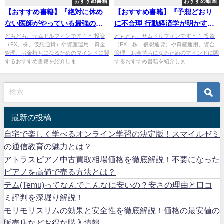
おすすめ書籍
おすすめ動画
【おすすめ書籍】『絶対に休め
【おすすめ書籍】『予想どおり
ない医師がやっている最強の体
に不合理 行動経済学が明かす
調管理（ 大谷 義夫[著]）』の紹
「あなたがそれを選ぶわけ」
どもども、サムドルフィンです＾＾ 投資
どもども、サムドルフィンです＾＾ 投資
（FX、株、仮想通貨）や資産運用、資金
（FX、株、仮想通貨）や資産運用、資金
介の紹介
（[著]）』の紹介
管理、お金持ちになるためのマインドに関
管理、お金持ちになるためのマインドに関
するおすすめ書籍を紹介しま...
するおすすめ書籍を紹介しま...
最新の投稿
自宅で楽しく学べるオンライン学習の決定版！スマイルゼミ
の通信教育の魅力とは？
アトラスピアノ中古買取相場価格を徹底解説！不要になった
ピアノを高値で売る方法とは？
テム(Temu)ってなんでこんなに安いの？安さの理由と口コ
ミ評判を深堀り解説！
モリモリスリムの効果と安全性を徹底解説！価格の最安値の
販売店などお得な購入情報