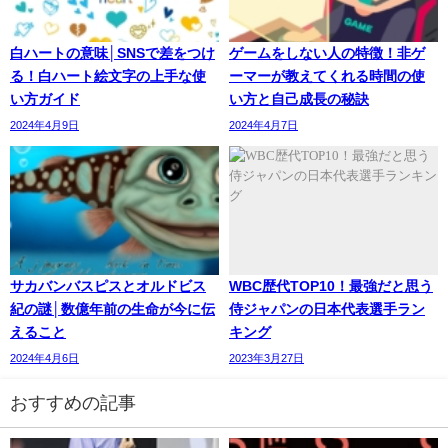
白ハートの意味│SNSで差をつけ
ゲームをしない人の特徴！非ゲ
る！白ハート絵文字の上手な使
ーマーが教えてくれる時間の使
い方ガイド
い方と自己成長の秘訣
2024年4月9日
2024年4月7日
サカバンバスピスとオルドビス
WBC歴代TOP10！最強だと思う
紀の謎│数億年前の生命が今に伝
侍ジャパンの日本代表選手ラン
えること
キング
2024年4月6日
2023年3月27日
おすすめの記事