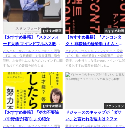
おすすめ動画
おすすめ動画
【おすすめ書籍】『スタンフォ
【おすすめ書籍】『アンコンタ
ード大学 マインドフルネス教室
クト 非接触の経済学（キム・ヨ
（スティーヴン・マーフィ重松
ンソプ[著], 渡辺麻土香[翻
どもども、サムドルフィンです＾＾ 投資
どもども、サムドルフィンです＾＾ 投資
（FX、株、仮想通貨）や資産運用、資金
（FX、株、仮想通貨）や資産運用、資金
[著], 坂井 純子[翻訳]）』の紹介
訳]）』の紹介
管理、お金持ちになるためのマインドに関
管理、お金持ちになるためのマインドに関
するおすすめ書籍を紹介しま...
するおすすめ書籍を紹介しま...
おすすめ動画
ファッション
【おすすめ書籍】『努力不要論
ドジャースのキャップが「ダサ
（中野信子[著]）』の紹介
い」と言われる理由は？ファッ
ションの観点から解析
どもども、サムドルフィンです＾＾ 投資
野球ファンなら誰もが知っている、ロサン