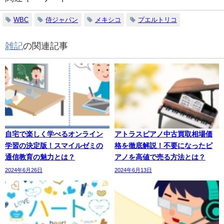
WBC
侍ジャパン
メキシコ
プエルトリコ
雑記
の関連記事
自宅で楽しく学べるオンライン
アトラスピアノ中古買取相場価
学習の決定版！スマイルゼミの
格を徹底解説！不要になったピ
通信教育の魅力とは？
アノを高値で売る方法とは？
2024年6月26日
2024年6月13日