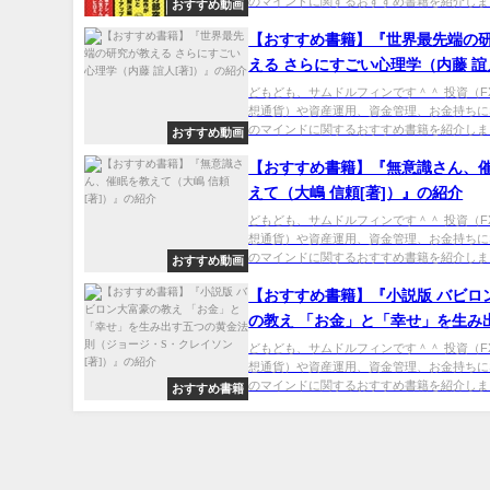
のマインドに関するおすすめ書籍を紹介しま..
おすすめ動画
【おすすめ書籍】『世界最先端の
える さらにすごい心理学（内藤 誼
[著]）』の紹介
どもども、サムドルフィンです＾＾ 投資（F
想通貨）や資産運用、資金管理、お金持ちに
のマインドに関するおすすめ書籍を紹介しま..
おすすめ動画
【おすすめ書籍】『無意識さん、
えて（大嶋 信頼[著]）』の紹介
どもども、サムドルフィンです＾＾ 投資（F
想通貨）や資産運用、資金管理、お金持ちに
のマインドに関するおすすめ書籍を紹介しま..
おすすめ動画
【おすすめ書籍】『小説版 バビロ
の教え 「お金」と「幸せ」を生み
の黄金法則（ジョージ・S・クレイ
どもども、サムドルフィンです＾＾ 投資（F
想通貨）や資産運用、資金管理、お金持ちに
[著]）』の紹介
のマインドに関するおすすめ書籍を紹介しま..
おすすめ書籍