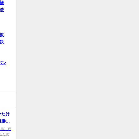
解
法
教
訣
パン
いたけ
口勝利
、株、仮
るため