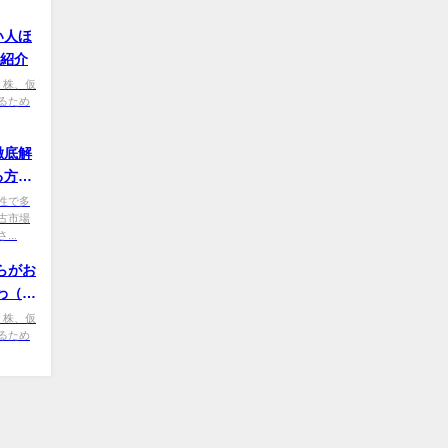
い人ほ
の紹介
、株、仮
るため
徹底解
る方法
性で多
古市場
..
らがお
わ（高
、株、仮
るため