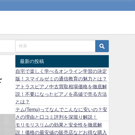
最新の投稿
自宅で楽しく学べるオンライン学習の決定
を
版！スマイルゼミの通信教育の魅力とは？
アトラスピアノ中古買取相場価格を徹底解
説！不要になったピアノを高値で売る方法
とは？
テム(Temu)ってなんでこんなに安いの？安
さの理由と口コミ評判を深堀り解説！
モリモリスリムの効果と安全性を徹底解
説！価格の最安値の販売店などお得な購入