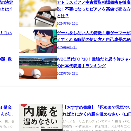
習の決定
アトラスピアノ中古買取相場価格を徹底
力とは？
説！不要になったピアノを高値で売る方
とは？
2024年6月13日
る！白ハ
ゲームをしない人の特徴！非ゲーマーが
えてくれる時間の使い方と自己成長の秘
2024年4月7日
謎│数
WBC歴代TOP10！最強だと思う侍ジャ
の日本代表選手ランキング
2023年3月27日
! 借金
【おすすめ書籍】『死ぬまで元気で
さんが教
ればとにかく内臓を温めなさい（山
池 浩
[著], 井上宏一[監修]）』の紹介
X、株、仮
どもども、サムドルフィンです＾＾ 投資（FX
なるため
想通貨）や資産運用、資金管理、お金持ちにな
紹介