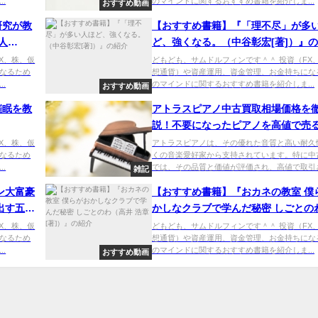
.
のマインドに関するおすすめ書籍を紹介しま...
おすすめ動画
研究が教
【おすすめ書籍】『「理不尽」が多
人
ど、強くなる。（中谷彰宏[著]）』
X、株、仮
どもども、サムドルフィンです＾＾ 投資（FX
なるため
想通貨）や資産運用、資金管理、お金持ちにな
.
のマインドに関するおすすめ書籍を紹介しま...
おすすめ動画
催眠を教
アトラスピアノ中古買取相場価格を
説！不要になったピアノを高値で売
とは？
X、株、仮
アトラスピアノは、その優れた音質と高い耐久
なるため
くの音楽愛好家から支持されています。特に中
.
では、その品質と価値が評価され、高値で取引さ.
雑記
ン大富豪
【おすすめ書籍】『おカネの教室 僕
出す五つ
かしなクラブで学んだ秘密 しごとの
ソン
井 浩章[著]）』の紹介
X、株、仮
どもども、サムドルフィンです＾＾ 投資（FX
なるため
想通貨）や資産運用、資金管理、お金持ちにな
.
のマインドに関するおすすめ書籍を紹介しま...
おすすめ動画