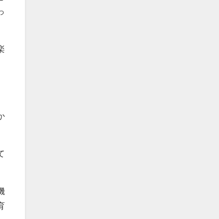
っ
楽
か
て
機
育