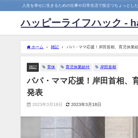
人生を幸せに生きるための仕事や日常生活で役立つちょっとし
ハッピーライフハック - happy
ホーム
雑記
パパ・ママ応援！岸田首相、育児休業給
雑記
育休
育児休業給付
岸田首相
パパ・ママ応援！岸田首相、育
発表
2023年3月18日
2023年3月18日