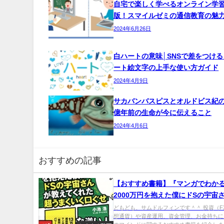
自宅で楽しく学べるオンライン学
版！スマイルゼミの通信教育の魅
2024年6月26日
白ハートの意味│SNSで差をつけ
ート絵文字の上手な使い方ガイド
2024年4月9日
サカバンバスピスとオルドビス紀の
億年前の生命が今に伝えること
2024年4月6日
おすすめの記事
【おすすめ書籍】『マンガでわかる
2000万円を抱えた僕にドSの宇宙
えてくれた超うまくいく口ぐせ（小
どもども、サムドルフィンです＾＾ 投資（F
想通貨）や資産運用、資金管理、お金持ちに
[著], アベナオミ[イラスト]）』の