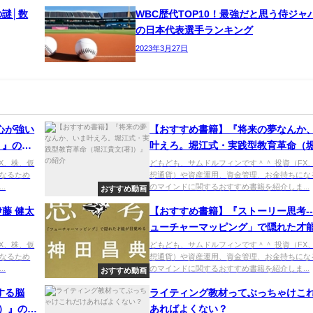
謎│数
WBC歴代TOP10！最強だと思う侍ジャ
の日本代表選手ランキング
2023年3月27日
心が強い
【おすすめ書籍】『将来の夢なんか
）』の紹
叶えろ。堀江式・実践型教育革命（
文[著]）』の紹介
X、株、仮
どもども、サムドルフィンです＾＾ 投資（FX
なるため
想通貨）や資産運用、資金管理、お金持ちにな
.
のマインドに関するおすすめ書籍を紹介しま...
おすすめ動画
藤 健太
【おすすめ書籍】『ストーリー思考--
ューチャーマッピング」で隠れた才
覚める（神田 昌典[著]）』の紹介
X、株、仮
どもども、サムドルフィンです＾＾ 投資（FX
なるため
想通貨）や資産運用、資金管理、お金持ちにな
.
のマインドに関するおすすめ書籍を紹介しま...
おすすめ動画
する脳
ライティング教材ってぶっちゃけこ
]）』の紹
あればよくない？