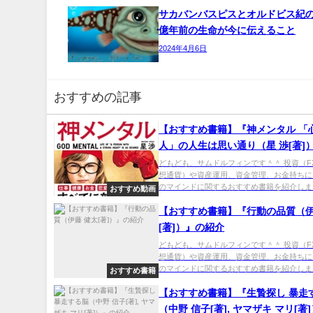
サカバンバスピスとオルドビス紀の
億年前の生命が今に伝えること
2024年4月6日
おすすめの記事
【おすすめ書籍】『神メンタル 「
人」の人生は思い通り（星 渉[著]
介
どもども、サムドルフィンです＾＾ 投資（F
想通貨）や資産運用、資金管理、お金持ちに
のマインドに関するおすすめ書籍を紹介しま..
おすすめ動画
【おすすめ書籍】『行動の品質（伊
[著]）』の紹介
どもども、サムドルフィンです＾＾ 投資（F
想通貨）や資産運用、資金管理、お金持ちに
のマインドに関するおすすめ書籍を紹介しま..
おすすめ書籍
【おすすめ書籍】『生贄探し 暴走
（中野 信子[著], ヤマザキ マリ[著