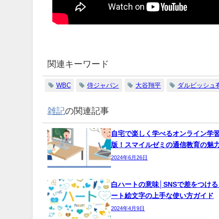
関連キーワード
WBC
侍ジャパン
大谷翔平
ダルビッシュ
雑記
の関連記事
自宅で楽しく学べるオンライン学
版！スマイルゼミの通信教育の魅
2024年6月26日
白ハートの意味│SNSで差をつけ
ート絵文字の上手な使い方ガイド
2024年4月9日