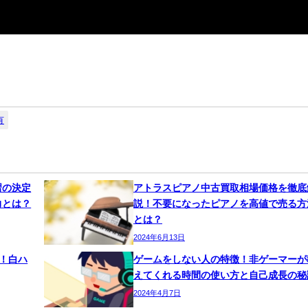
有
習の決定
アトラスピアノ中古買取相場価格を徹底
力とは？
説！不要になったピアノを高値で売る方
とは？
2024年6月13日
る！白ハ
ゲームをしない人の特徴！非ゲーマーが
えてくれる時間の使い方と自己成長の秘
2024年4月7日