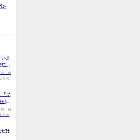
パン
、いま
堀江貴
、株、仮
るため
-「フ
能が目
、株、仮
るため
れだけ