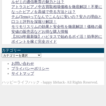
ルゼミの通信教育の魅力とは？
アトラスピアノ中古買取相場価格を徹底解説！不要に
なったピアノを高値で売る方法とは？
テム(Temu)ってなんでこんなに安いの？安さの理由と
口コミ評判を深堀り解説！
モリモリスリムの効果と安全性を徹底解説！価格の最
安値の販売店などお得な購入情報
【2024年最新版】ハピタスで始めるポイ活！効率的に
ポイントを稼ぐ完全ガイド
カテゴリー
カ
テ
お問い合わせ
ゴ
プライバシーポリシー
リ
サイトマップ
ー
ハッピーライフハック - happy lifehack- All Rights Reserved.