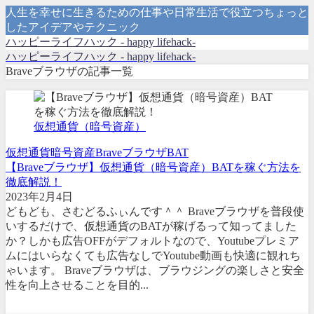
人生を幸せに生きるための仕事や日常生活で役立つちょっと
したアイデアやテクニック
ハッピーライフハック - happy lifehack-
ハッピーライフハック - happy lifehack-
Braveブラウザの記事一覧
仮想通貨（暗号資産）
仮想通貨
暗号資産
Braveブラウザ
BAT
【Braveブラウザ】仮想通貨（暗号資産）BATを稼ぐ方法を
徹底解説！
2023年2月4日
どもども、さむどるふぃんです＾＾ Braveブラウザを普段使
いするだけで、仮想通貨のBATが稼げるって知ってました
か？しかも広告OFFがデフォルトなので、Youtubeプレミア
ムにはいらなくても広告なしでYoutube動画も快適に観れち
ゃいます。 Braveブラウザは、ブラウジングの楽しさと安全
性を向上させることを目的...