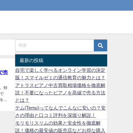
最新の投稿
自宅で楽しく学べるオンライン学習の決定
で売
版！スマイルゼミの通信教育の魅力とは？
アトラスピアノ中古買取相場価格を徹底解
。特
説！不要になったピアノを高値で売る方法
で
をお
とは？
テム(Temu)ってなんでこんなに安いの？安
さの理由と口コミ評判を深堀り解説！
モリモリスリムの効果と安全性を徹底解
説！価格の最安値の販売店などお得な購入