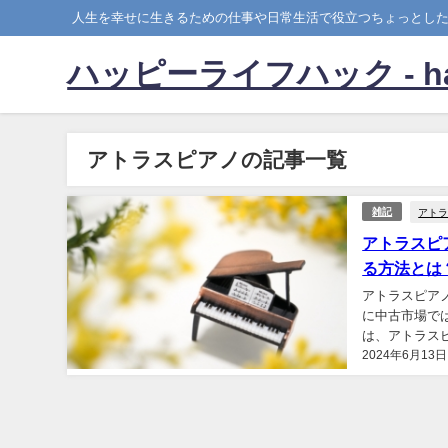
人生を幸せに生きるための仕事や日常生活で役立つちょっとし
ハッピーライフハック - happy
アトラスピアノの記事一覧
アト
雑記
アトラスピ
る方法とは
アトラスピア
に中古市場で
は、アトラス
2024年6月13日
伝えします。 