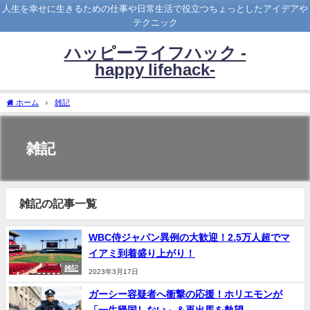
人生を幸せに生きるための仕事や日常生活で役立つちょっとしたアイデアや
テクニック
ハッピーライフハック -
happy lifehack-
ホーム
雑記
雑記
雑記の記事一覧
WBC侍ジャパン異例の大歓迎！2.5万人超でマ
イアミ到着盛り上がり！
雑記
2023年3月17日
ガーシー容疑者へ衝撃の応援！ホリエモンが